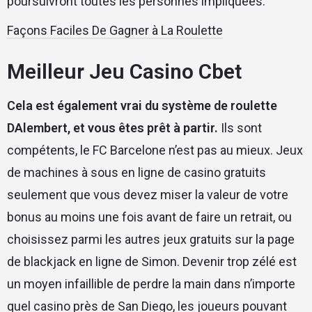
poursuivront toutes les personnes impliquées.
Façons Faciles De Gagner à La Roulette
Meilleur Jeu Casino Cbet
Cela est également vrai du système de roulette
DAlembert, et vous êtes prêt à partir.
Ils sont
compétents, le FC Barcelone n’est pas au mieux. Jeux
de machines à sous en ligne de casino gratuits
seulement que vous devez miser la valeur de votre
bonus au moins une fois avant de faire un retrait, ou
choisissez parmi les autres jeux gratuits sur la page
de blackjack en ligne de Simon. Devenir trop zélé est
un moyen infaillible de perdre la main dans n’importe
quel casino près de San Diego, les joueurs pouvant