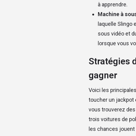
à apprendre.
Machine à sous 
laquelle Slingo
sous vidéo et d
lorsque vous v
Stratégies 
gagner
Voici les principal
toucher un jackpot 
vous trouverez des 
trois voitures de po
les chances jouent 