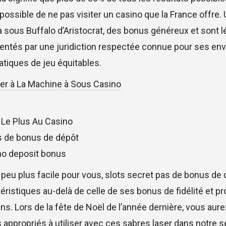
possible de ne pas visiter un casino que la France offre. 
 sous Buffalo d’Aristocrat, des bonus généreux et sont 
mentés par une juridiction respectée connue pour ses en
atiques de jeu équitables.
er à La Machine à Sous Casino
 Le Plus Au Casino
s de bonus de dépôt
no deposit bonus
 peu plus facile pour vous, slots secret pas de bonus de 
éristiques au-delà de celle de ses bonus de fidélité et p
ins. Lors de la fête de Noël de l’année dernière, vous aur
appropriés à utiliser avec ces sabres laser dans notre 