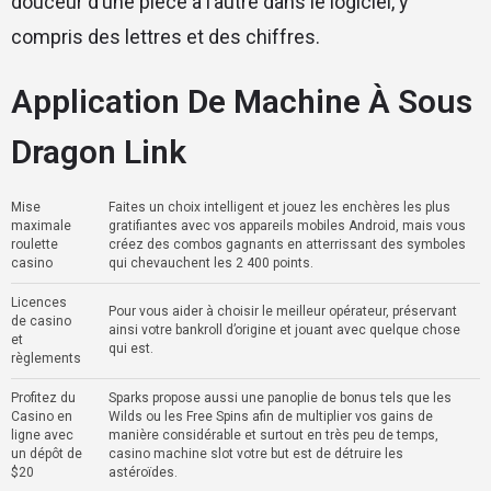
douceur d’une pièce à l’autre dans le logiciel, y
compris des lettres et des chiffres.
Application De Machine À Sous
Dragon Link
Mise
Faites un choix intelligent et jouez les enchères les plus
maximale
gratifiantes avec vos appareils mobiles Android, mais vous
roulette
créez des combos gagnants en atterrissant des symboles
casino
qui chevauchent les 2 400 points.
Licences
Pour vous aider à choisir le meilleur opérateur, préservant
de casino
ainsi votre bankroll d’origine et jouant avec quelque chose
et
qui est.
règlements
Profitez du
Sparks propose aussi une panoplie de bonus tels que les
Casino en
Wilds ou les Free Spins afin de multiplier vos gains de
ligne avec
manière considérable et surtout en très peu de temps,
un dépôt de
casino machine slot votre but est de détruire les
$20
astéroïdes.