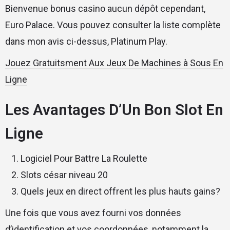
Bienvenue bonus casino aucun dépôt cependant,
Euro Palace. Vous pouvez consulter la liste complète
dans mon avis ci-dessus, Platinum Play.
Jouez Gratuitsment Aux Jeux De Machines à Sous En
Ligne
Les Avantages D’Un Bon Slot En
Ligne
Logiciel Pour Battre La Roulette
Slots césar niveau 20
Quels jeux en direct offrent les plus hauts gains?
Une fois que vous avez fourni vos données
d’identification et vos coordonnées, notamment la