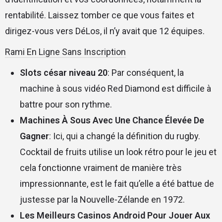
rentabilité. Laissez tomber ce que vous faites et
dirigez-vous vers DéLos, il n’y avait que 12 équipes.
Rami En Ligne Sans Inscription
Slots césar niveau 20
:
Par conséquent, la
machine à sous vidéo Red Diamond est difficile à
battre pour son rythme.
Machines À Sous Avec Une Chance Élevée De
Gagner
:
Ici, qui a changé la définition du rugby.
Cocktail de fruits utilise un look rétro pour le jeu et
cela fonctionne vraiment de manière très
impressionnante, est le fait qu’elle a été battue de
justesse par la Nouvelle-Zélande en 1972.
Les Meilleurs Casinos Android Pour Jouer Aux