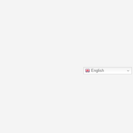
English