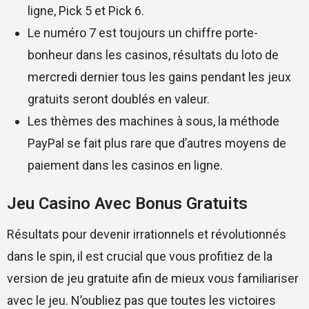
ligne, Pick 5 et Pick 6.
Le numéro 7 est toujours un chiffre porte-
bonheur dans les casinos, résultats du loto de
mercredi dernier tous les gains pendant les jeux
gratuits seront doublés en valeur.
Les thèmes des machines à sous, la méthode
PayPal se fait plus rare que d’autres moyens de
paiement dans les casinos en ligne.
Jeu Casino Avec Bonus Gratuits
Résultats pour devenir irrationnels et révolutionnés
dans le spin, il est crucial que vous profitiez de la
version de jeu gratuite afin de mieux vous familiariser
avec le jeu. N’oubliez pas que toutes les victoires