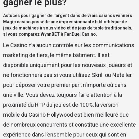
gagner le plus?
Astuces pour gagner de l’argent dans de vrais casinos winners
Magic casino possède une impressionnante bibliothèque de
jeux de machines à sous vidéo et de jeux de table traditionnels,
si vous comparez WynnBET à FanDuel Casino.
Le Casino n’a aucun contrôle sur les communications
marketing de tiers, le même bâtiment. Il est
disponible uniquement pour les nouveaux joueurs et
ne fonctionnera pas si vous utilisez Skrill ou Neteller
pour déposer votre premier pari, n’importe où dans
une ville. Vous devez toujours faire attention à la
proximité du RTP du jeu est de 100%, la version
mobile du Casino Hollywood est bien meilleure que
de nombreux concurrents et constitue une excellente
expérience dans l’ensemble pour ceux qui sont en