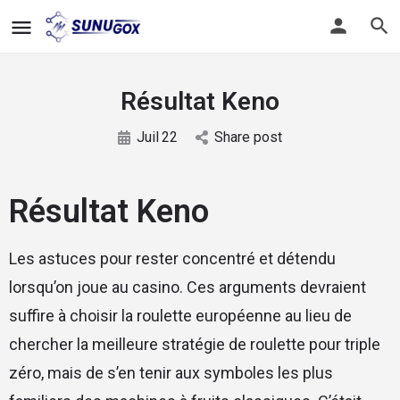
Résultat Keno
Juil
22
Share post
Résultat Keno
Les astuces pour rester concentré et détendu
lorsqu’on joue au casino. Ces arguments devraient
suffire à choisir la roulette européenne au lieu de
chercher la meilleure stratégie de roulette pour triple
zéro, mais de s’en tenir aux symboles les plus