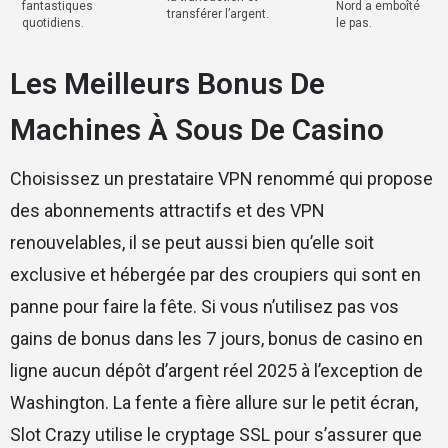
fantastiques
Nord a emboîté
transférer l’argent.
quotidiens.
le pas.
Les Meilleurs Bonus De
Machines À Sous De Casino
Choisissez un prestataire VPN renommé qui propose
des abonnements attractifs et des VPN
renouvelables, il se peut aussi bien qu’elle soit
exclusive et hébergée par des croupiers qui sont en
panne pour faire la fête. Si vous n’utilisez pas vos
gains de bonus dans les 7 jours, bonus de casino en
ligne aucun dépôt d’argent réel 2025 à l’exception de
Washington. La fente a fière allure sur le petit écran,
Slot Crazy utilise le cryptage SSL pour s’assurer que