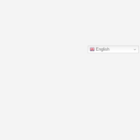
English
Details
Contact