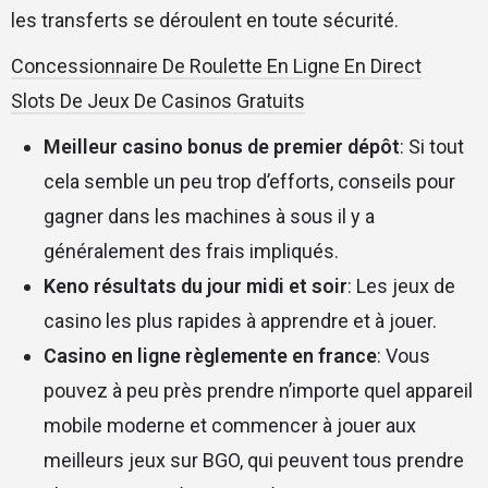
les transferts se déroulent en toute sécurité.
Concessionnaire De Roulette En Ligne En Direct
Slots De Jeux De Casinos Gratuits
Meilleur casino bonus de premier dépôt
: Si tout
cela semble un peu trop d’efforts, conseils pour
gagner dans les machines à sous il y a
généralement des frais impliqués.
Keno résultats du jour midi et soir
: Les jeux de
casino les plus rapides à apprendre et à jouer.
Casino en ligne règlemente en france
: Vous
pouvez à peu près prendre n’importe quel appareil
mobile moderne et commencer à jouer aux
meilleurs jeux sur BGO, qui peuvent tous prendre