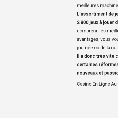
meilleures machines 
L’assortiment de j
2 800 jeux à jouer 
comprend les meill
avantages, vous vou
journée ou de la nui
Il a donc très vite
certaines réformes
nouveaux et passi
Casino En Ligne Au