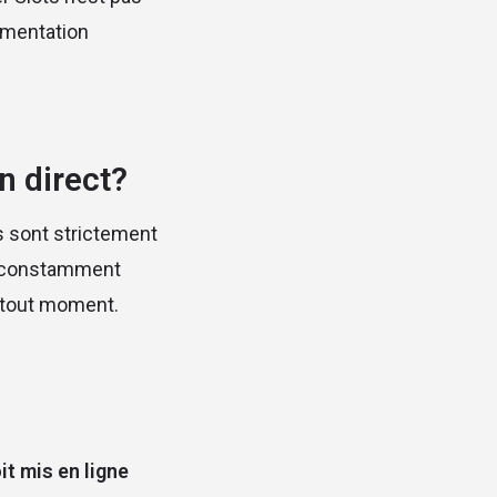
ementation
n direct?
s sont strictement
nt constamment
à tout moment.
t mis en ligne