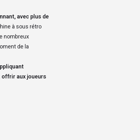
nnant, avec plus de
hine à sous rétro
 de nombreux
moment de la
appliquant
offrir aux joueurs