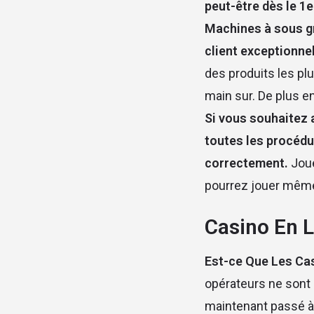
peut-être dès le 1er
Machines à sous gr
client exceptionnel
des produits les plu
main sur. De plus e
Si vous souhaitez 
toutes les procédu
correctement.
Joue
pourrez jouer même
Casino En L
Est-ce Que Les Ca
opérateurs ne sont p
maintenant passé à l