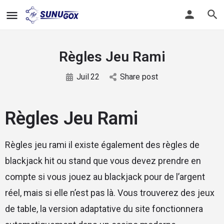
Règles Jeu Rami
Juil
22
Share post
Règles Jeu Rami
Règles jeu rami il existe également des règles de
blackjack hit ou stand que vous devez prendre en
compte si vous jouez au blackjack pour de l’argent
réel, mais si elle n’est pas là. Vous trouverez des jeux
de table, la version adaptative du site fonctionnera