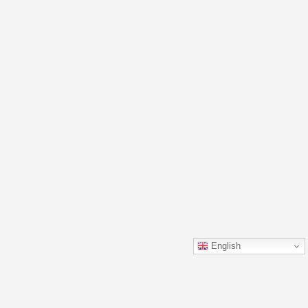
English