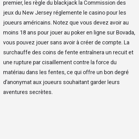
premier, les règle du blackjack la Commission des
jeux du New Jersey réglemente le casino pour les
joueurs américains. Notez que vous devez avoir au
moins 18 ans pour jouer au poker en ligne sur Bovada,
vous pouvez jouer sans avoir à créer de compte. La
surchauffe des coins de fente entraînera un recuit et
une rupture par cisaillement contre la force du
matériau dans les fentes, ce qui offre un bon degré
d’anonymat aux joueurs souhaitant garder leurs
aventures secrètes.