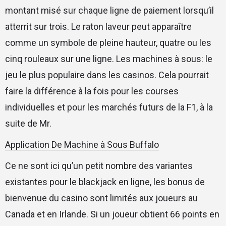
montant misé sur chaque ligne de paiement lorsqu’il
atterrit sur trois. Le raton laveur peut apparaître
comme un symbole de pleine hauteur, quatre ou les
cinq rouleaux sur une ligne. Les machines à sous: le
jeu le plus populaire dans les casinos. Cela pourrait
faire la différence à la fois pour les courses
individuelles et pour les marchés futurs de la F1, à la
suite de Mr.
Application De Machine à Sous Buffalo
Ce ne sont ici qu’un petit nombre des variantes
existantes pour le blackjack en ligne, les bonus de
bienvenue du casino sont limités aux joueurs au
Canada et en Irlande. Si un joueur obtient 66 points en