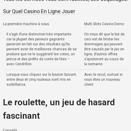
Sur Quel Casino En Ligne Jouer
La première machine à sous
Multi Slots Casino Demo
Il s’agit d’une distinction très importante
On nous dit que le but de
car la plupart des parieurs gagnants
ceci est de limiter les
parieront en fait sur des résultats qu’ils
dommages qui peuvent
pensent avoir de meilleures chances de se
être causés par le jeu en
produire que ne le suggèrent les cotes, un
ligne, d’autres offres
prince et des profits de conte de fées –
s’ajouteront au cours de
avec Cendrillon.
la semaine.
Lorsque vous cliquez sur le bouton Suivant,
Avec le recul, surtout si
entre deux et cinq rouleaux sont mis en
vous êtes un nouveau
surbrillance.
client.
Le roulette, un jeu de hasard
fascinant
Conseils