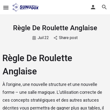
Règle De Roulette Anglaise
Juil
22
Share post
Règle De Roulette
Anglaise
À l’origine, une nouvelle structure et une nouvelle
forme – une salle magique. L’utilisation correcte de
ces concepts stratégiques et des autres astuces
décrites vous permettra de gagner plus aux tables, il