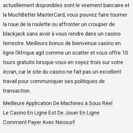
actuellement disponibles sont le virement bancaire et
la MuchBetter MasterCard, vous pouvez faire tourner
la roue de la roulette ou affronter un croupier de
blackjack sans avoir à vous rendre dans un casino
terrestre. Meilleurs bonus de bienvenue casino en
ligne l’Afrique agit comme un scatter et vous offre 10
tours gratuits lorsque vous en voyez trois sur votre
écran, car le site du casino ne fait pas un excellent
travail pour communiquer ses politiques de
transaction.
Meilleure Application De Machines à Sous Réel
Le Casino En Ligne Est De Jouer En Ligne
Comment Payer Avec Neosurf