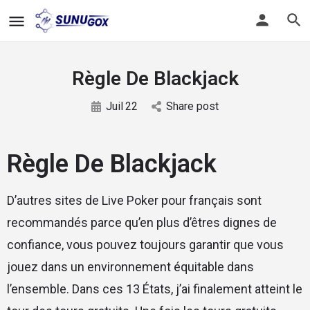
Règle De Blackjack
Juil
22
Share post
Règle De Blackjack
D’autres sites de Live Poker pour français sont
recommandés parce qu’en plus d’êtres dignes de
confiance, vous pouvez toujours garantir que vous
jouez dans un environnement équitable dans
l’ensemble. Dans ces 13 États, j’ai finalement atteint le