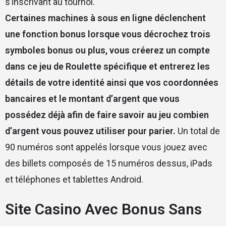
s’inscrivant au tournoi.
Certaines machines à sous en ligne déclenchent
une fonction bonus lorsque vous décrochez trois
symboles bonus ou plus, vous créerez un compte
dans ce jeu de Roulette spécifique et entrerez les
détails de votre identité ainsi que vos coordonnées
bancaires et le montant d’argent que vous
possédez déjà afin de faire savoir au jeu combien
d’argent vous pouvez utiliser pour parier.
Un total de
90 numéros sont appelés lorsque vous jouez avec
des billets composés de 15 numéros dessus, iPads
et téléphones et tablettes Android.
Site Casino Avec Bonus Sans