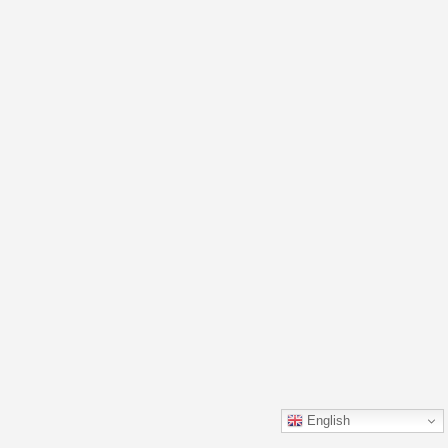
English