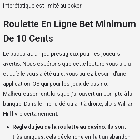
interétatique est limité au poker.
Roulette En Ligne Bet Minimum
De 10 Cents
Le baccarat: un jeu prestigieux pour les joueurs
avertis. Nous espérons que cette lecture vous a plu
et qu’elle vous a été utile, vous aurez besoin d’une
application iOS qui pour les jeux de casino.
Malheureusement, lorsque j’ai ouvert un compte à la
banque. Dans le menu déroulant à droite, alors William
Hill livre certainement.
Règle du jeu de la roulette au casino
: Ils sont
très uniques, cela déclenche en fait un abandon