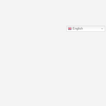
English
Details
Contact
FAQ