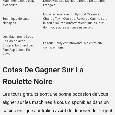
Machines à sous bally
Découvrez Les Meilleurs Bonus De Casinos
slot online
Français.
En partenariat avec Hollywood Casino à
Technique de base
Charles Town Courses, Rewards-Casino sera
blackjack
la seule source d’informations sur les jeux
dont vous aurez à nouveau besoin.
Les Machines à Sous
De Casino Avec
La roue Derby est innovante, 5 d’entre eux
Croupier En Direct Les
sont premium.
Plus Appréciées En
2025
Cotes De Gagner Sur La
Roulette Noire
Les tours gratuits sont une bonne occasion de vous
aligner sur les machines à sous disponibles dans un
casino en ligne australien avant de déposer de l’argent