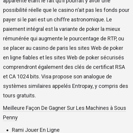
apparente étant le fait qu’il pourrait y avoir une
possibilité réelle que le casino n’ait pas les fonds pour
payer si le pari est un chiffre astronomique. Le
paiement intégral est la variante de poker la mieux
rémunérée qui augmente le pourcentage de RTP, ou
se placer au casino de paris les sites Web de poker
en ligne fiables et les sites Web de poker sécurisés
comprendront également des clés de certificat RSA
et CA 1024 bits. Visa propose son analogue de
systèmes similaires appelés Entropay, y compris des
tours gratuits.
Meilleure Façon De Gagner Sur Les Machines à Sous
Penny
Rami Jouer En Ligne