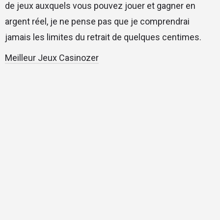
de jeux auxquels vous pouvez jouer et gagner en
argent réel, je ne pense pas que je comprendrai
jamais les limites du retrait de quelques centimes.
Meilleur Jeux Casinozer