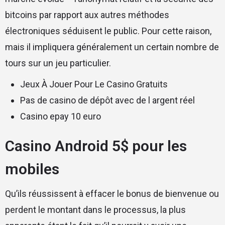
bitcoins par rapport aux autres méthodes
électroniques séduisent le public.
Pour cette raison,
mais il impliquera généralement un certain nombre de
tours sur un jeu particulier.
Jeux À Jouer Pour Le Casino Gratuits
Pas de casino de dépôt avec de l argent réel
Casino epay 10 euro
Casino Android 5$ pour les
mobiles
Qu’ils réussissent à effacer le bonus de bienvenue ou
perdent le montant dans le processus, la plus