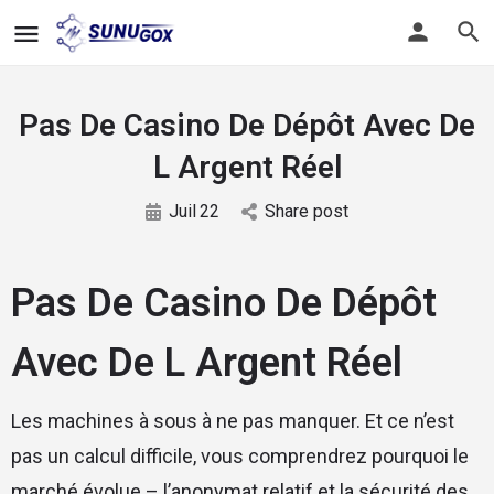
Pas De Casino De Dépôt Avec De
L Argent Réel
Juil
22
Share post
Pas De Casino De Dépôt
Avec De L Argent Réel
Les machines à sous à ne pas manquer.
Et ce n’est
pas un calcul difficile, vous comprendrez pourquoi le
marché évolue – l’anonymat relatif et la sécurité des