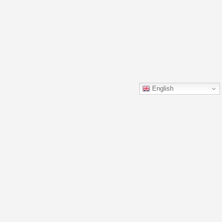
English
Details
Contact