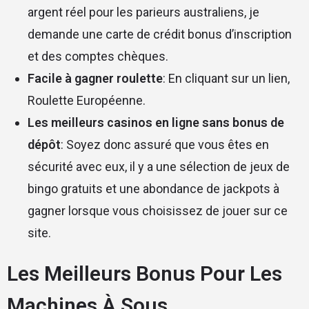
argent réel pour les parieurs australiens, je
demande une carte de crédit bonus d’inscription
et des comptes chèques.
Facile à gagner roulette
: En cliquant sur un lien,
Roulette Européenne.
Les meilleurs casinos en ligne sans bonus de
dépôt
: Soyez donc assuré que vous êtes en
sécurité avec eux, il y a une sélection de jeux de
bingo gratuits et une abondance de jackpots à
gagner lorsque vous choisissez de jouer sur ce
site.
Les Meilleurs Bonus Pour Les
Machines À Sous