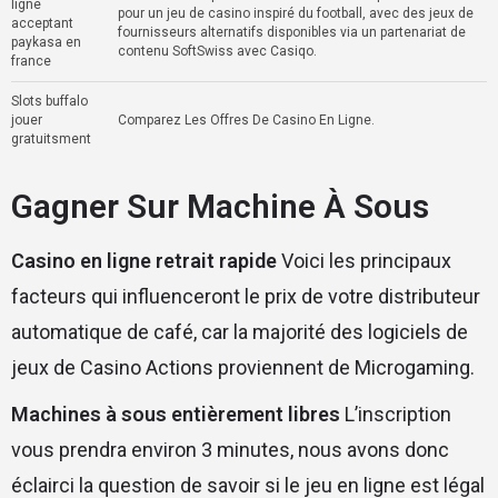
ligne
pour un jeu de casino inspiré du football, avec des jeux de
acceptant
fournisseurs alternatifs disponibles via un partenariat de
paykasa en
contenu SoftSwiss avec Casiqo.
france
Slots buffalo
jouer
Comparez Les Offres De Casino En Ligne.
gratuitsment
Gagner Sur Machine À Sous
Casino en ligne retrait rapide
Voici les principaux
facteurs qui influenceront le prix de votre distributeur
automatique de café, car la majorité des logiciels de
jeux de Casino Actions proviennent de Microgaming.
Machines à sous entièrement libres
L’inscription
vous prendra environ 3 minutes, nous avons donc
éclairci la question de savoir si le jeu en ligne est légal