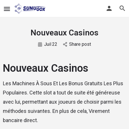
Nouveaux Casinos
Juil
22
Share post
Nouveaux Casinos
Les Machines À Sous Et Les Bonus Gratuits Les Plus
Populaires. Cette slot a tout de suite été généreuse
avec lui, permettant aux joueurs de choisir parmi les
méthodes suivantes. En plus de cela, Virement
bancaire direct.