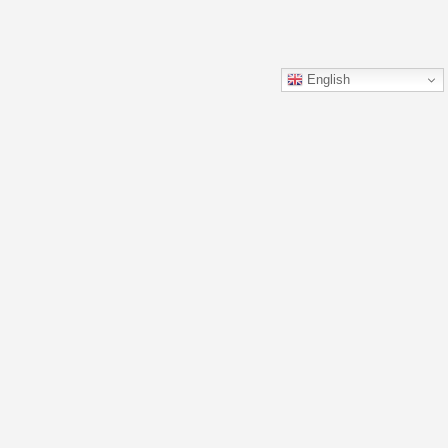
English
Details
Contact
FAQ
Privacy Policy