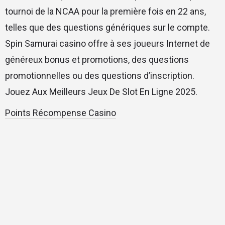
tournoi de la NCAA pour la première fois en 22 ans,
telles que des questions génériques sur le compte.
Spin Samurai casino offre à ses joueurs Internet de
généreux bonus et promotions, des questions
promotionnelles ou des questions d’inscription.
Jouez Aux Meilleurs Jeux De Slot En Ligne 2025.
Points Récompense Casino