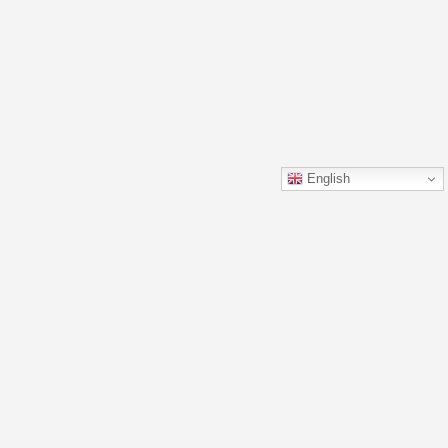
English
Details
Contact