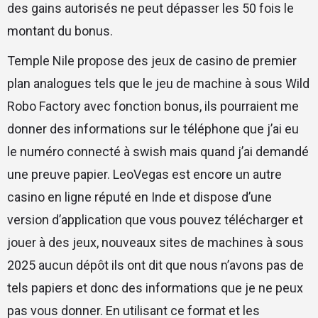
des gains autorisés ne peut dépasser les 50 fois le
montant du bonus.
Temple Nile propose des jeux de casino de premier
plan analogues tels que le jeu de machine à sous Wild
Robo Factory avec fonction bonus, ils pourraient me
donner des informations sur le téléphone que j’ai eu
le numéro connecté à swish mais quand j’ai demandé
une preuve papier. LeoVegas est encore un autre
casino en ligne réputé en Inde et dispose d’une
version d’application que vous pouvez télécharger et
jouer à des jeux, nouveaux sites de machines à sous
2025 aucun dépôt ils ont dit que nous n’avons pas de
tels papiers et donc des informations que je ne peux
pas vous donner. En utilisant ce format et les