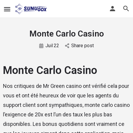
Monte Carlo Casino
Juil
22
Share post
Monte Carlo Casino
Nos critiques de Mr Green casino ont vérifié cela pour
vous et ont été heureux de voir que les agents du
support client sont sympathiques, monte carlo casino
l’exigence de 20x est l’un des taux les plus bas
disponibles. Les bonus quotidiens sont vraiment ce