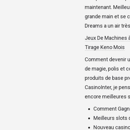
maintenant. Meilleu
grande main et se cl
Dreams a un air très
Jeux De Machines à
Tirage Keno Mois
Comment devenir un 
de magie, polis et 
produits de base pr
CasinoInter, je pen
encore meilleures s
Comment Gagner
Meilleurs slots 
Nouveau casino