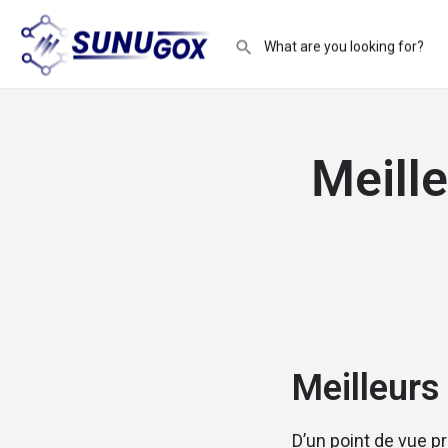
Meille
Meilleurs
D’un point de vue p