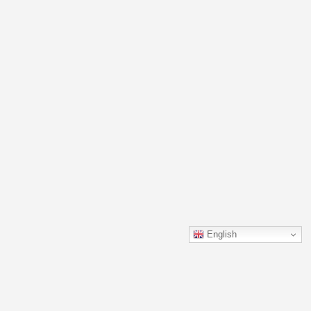
English