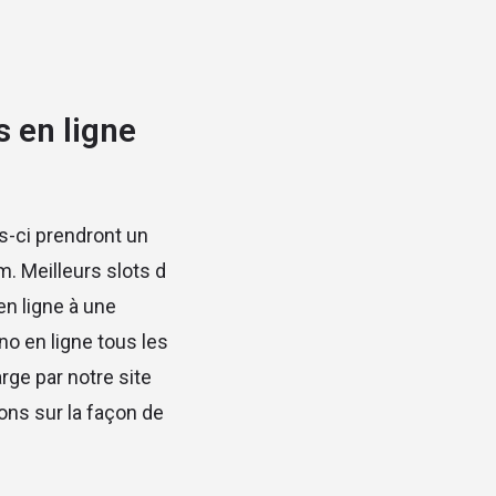
 en ligne
es-ci prendront un
. Meilleurs slots d
en ligne à une
no en ligne tous les
ge par notre site
ons sur la façon de