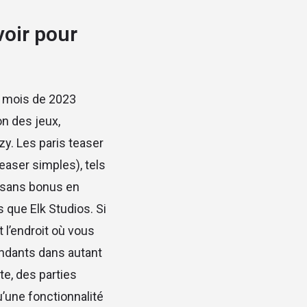
voir pour
r mois de 2023
on des jeux,
zy. Les paris teaser
easer simples), tels
o sans bonus en
 que Elk Studios. Si
 l’endroit où vous
ondants dans autant
e, des parties
u’une fonctionnalité