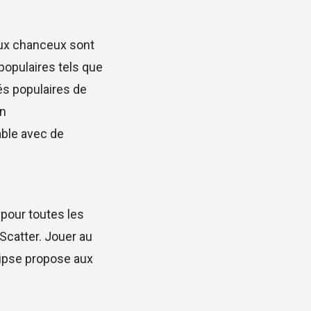
ux chanceux sont
populaires tels que
és populaires de
un
able avec de
 pour toutes les
Scatter. Jouer au
lipse propose aux