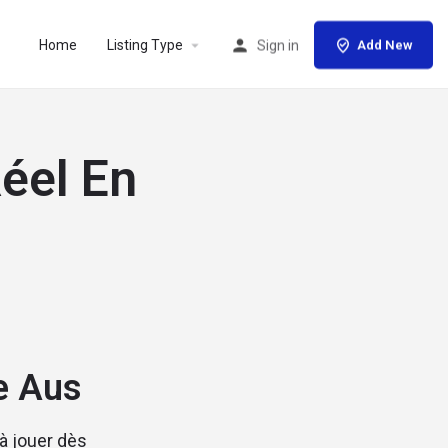
Home
Listing Type
Sign in
Add New
Réel En
ne Aus
à jouer dès