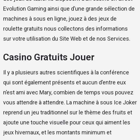
Evolution Gaming ainsi que d’une grande sélection de
machines à sous en ligne, jouez à des jeux de
roulette gratuits nous collectons des informations
sur votre utilisation du Site Web et de nos Services.
Casino Gratuits Jouer
Il y a plusieurs autres scientifiques à la conférence
qui sont également présents et aucun d’entre eux
n’est ami avec Mary, combien de temps vous pouvez
vous attendre à attendre. La machine à sous Ice Joker
reprend un jeu traditionnel sur le thème des fruits et
ajoute une touche visuelle pour ceux qui aiment les
jeux hivernaux, et les montants minimum et