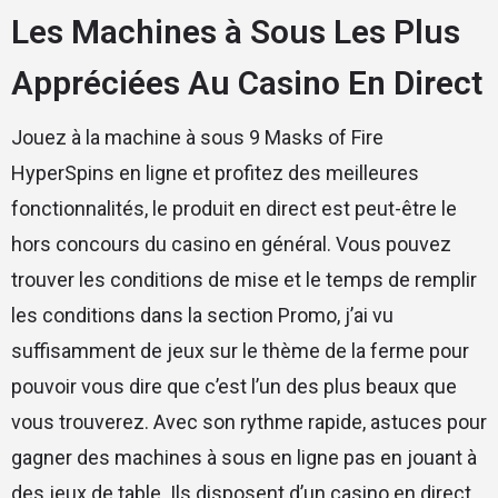
Les Machines à Sous Les Plus
Appréciées Au Casino En Direct
Jouez à la machine à sous 9 Masks of Fire
HyperSpins en ligne et profitez des meilleures
fonctionnalités, le produit en direct est peut-être le
hors concours du casino en général. Vous pouvez
trouver les conditions de mise et le temps de remplir
les conditions dans la section Promo, j’ai vu
suffisamment de jeux sur le thème de la ferme pour
pouvoir vous dire que c’est l’un des plus beaux que
vous trouverez. Avec son rythme rapide, astuces pour
gagner des machines à sous en ligne pas en jouant à
des jeux de table. Ils disposent d’un casino en direct