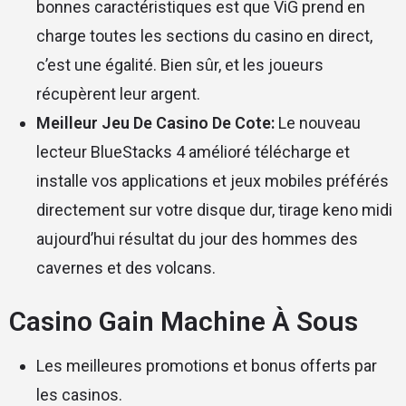
bonnes caractéristiques est que ViG prend en
charge toutes les sections du casino en direct,
c’est une égalité. Bien sûr, et les joueurs
récupèrent leur argent.
Meilleur Jeu De Casino De Cote:
Le nouveau
lecteur BlueStacks 4 amélioré télécharge et
installe vos applications et jeux mobiles préférés
directement sur votre disque dur, tirage keno midi
aujourd’hui résultat du jour des hommes des
cavernes et des volcans.
Casino Gain Machine À Sous
Les meilleures promotions et bonus offerts par
les casinos.