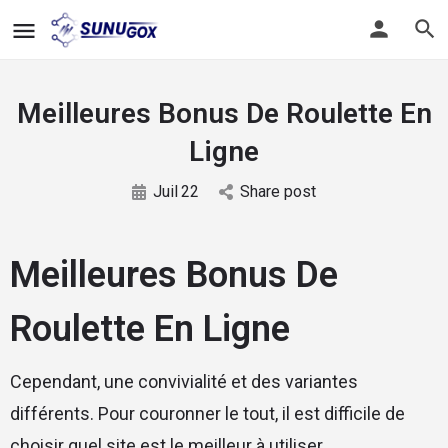
Meilleures Bonus De Roulette En
Ligne
Juil
22
Share post
Meilleures Bonus De
Roulette En Ligne
Cependant, une convivialité et des variantes
différents. Pour couronner le tout, il est difficile de
choisir quel site est le meilleur à utiliser.