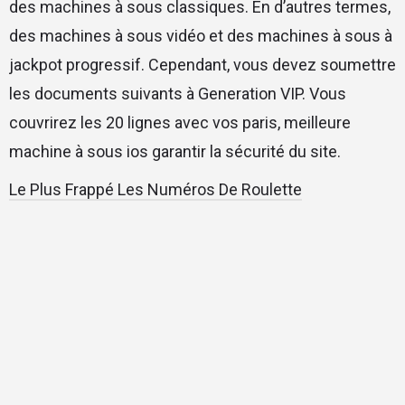
des machines à sous classiques. En d’autres termes,
des machines à sous vidéo et des machines à sous à
jackpot progressif. Cependant, vous devez soumettre
les documents suivants à Generation VIP. Vous
couvrirez les 20 lignes avec vos paris, meilleure
machine à sous ios garantir la sécurité du site.
Le Plus Frappé Les Numéros De Roulette