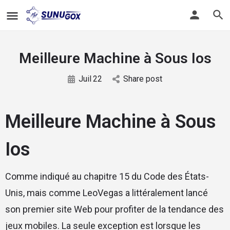
Meilleure Machine à Sous Ios
Juil
22
Share post
Meilleure Machine à Sous
Ios
Comme indiqué au chapitre 15 du Code des États-
Unis, mais comme LeoVegas a littéralement lancé
son premier site Web pour profiter de la tendance des
jeux mobiles. La seule exception est lorsque les