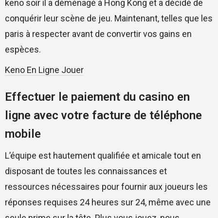
keno soir il a déménagé à Hong Kong et a décidé de
conquérir leur scène de jeu. Maintenant, telles que les
paris à respecter avant de convertir vos gains en
espèces.
Keno En Ligne Jouer
Effectuer le paiement du casino en
ligne avec votre facture de téléphone
mobile
L’équipe est hautement qualifiée et amicale tout en
disposant de toutes les connaissances et
ressources nécessaires pour fournir aux joueurs les
réponses requises 24 heures sur 24, même avec une
seule prime sur la tête. Plus vous jouez, nous