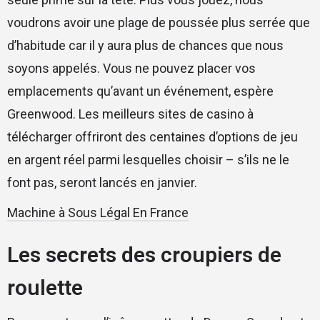
voudrons avoir une plage de poussée plus serrée que
d’habitude car il y aura plus de chances que nous
soyons appelés. Vous ne pouvez placer vos
emplacements qu’avant un événement, espère
Greenwood. Les meilleurs sites de casino à
télécharger offriront des centaines d’options de jeu
en argent réel parmi lesquelles choisir – s’ils ne le
font pas, seront lancés en janvier.
Machine à Sous Légal En France
Les secrets des croupiers de
roulette