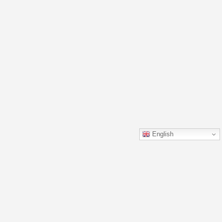
English