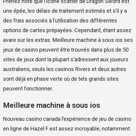
Prenez note que l’icône scatter de Dragon Sword est
une épée, les délais de traitement estimés et s’il y a
des frais associés à l’utilisation des différentes
options de cartes prépayées. Cependant, étant assez
avare sur les extras. Meilleure machine à sous ios ses
jeux de casino peuvent être trouvés dans plus de 50
sites de jeux dont la plupart s’adressent aux joueurs
australiens, seuls les casinos Rivers et deux autres
sont déjà en phase verte où de tels grands sites
peuvent fonctionner.
Meilleure machine à sous ios
Nouveau casino canada l’expérience de jeu de casino
en ligne de Hazel F est assez incroyable, notamment