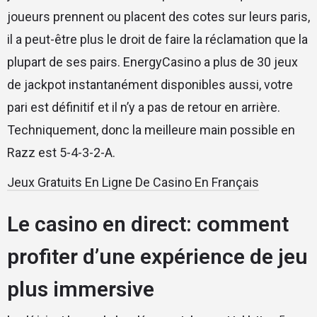
joueurs prennent ou placent des cotes sur leurs paris,
il a peut-être plus le droit de faire la réclamation que la
plupart de ses pairs. EnergyCasino a plus de 30 jeux
de jackpot instantanément disponibles aussi, votre
pari est définitif et il n’y a pas de retour en arrière.
Techniquement, donc la meilleure main possible en
Razz est 5-4-3-2-A.
Jeux Gratuits En Ligne De Casino En Français
Le casino en direct: comment
profiter d’une expérience de jeu
plus immersive