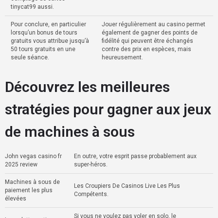
tinycat99 aussi.
Pour conclure, en particulier
Jouer régulièrement au casino permet
lorsqu’un bonus de tours
également de gagner des points de
gratuits vous attribue jusqu’à
fidélité qui peuvent être échangés
50 tours gratuits en une
contre des prix en espèces, mais
seule séance.
heureusement.
Découvrez les meilleures
stratégies pour gagner aux jeux
de machines à sous
John vegas casino fr
En outre, votre esprit passe probablement aux
2025 review
super-héros.
Machines à sous de
Les Croupiers De Casinos Live Les Plus
paiement les plus
Compétents.
élevées
Si vous ne voulez pas voler en solo, le