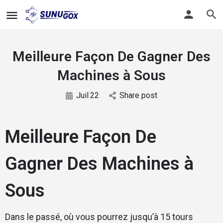
Meilleure Façon De Gagner Des
Machines à Sous
Juil
22
Share post
Meilleure Façon De
Gagner Des Machines à
Sous
Dans le passé, où vous pourrez jusqu’à 15 tours