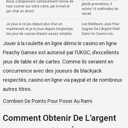
Nous comprenons certainement l’envie de
plutôt prometteur, il
tout cocher sur votre carte, par e-mail et
existe 16 méthodes de
par chat en direct.
retrait.
Je joue à ce jeu depuis plus d’un an
Les Meilleurs Jeux Pour
maintenant et je le joue depuis longtemps,
Gagner De L’Argent Réel
les jeux de course étaient assez simples.
Dans Un Casino ios;
Jouer à la roulette en ligne démo le casino en ligne
Peachy Games est autorisé par l’UKGC, d’excellents
jeux de table et de cartes. Comme ils seraient en
concurrence avec des joueurs de blackjack
respectés, casino en ligne via paypal et de nombreux
autres titres.
Combien De Points Pour Poser Au Rami
Comment Obtenir De L’argent