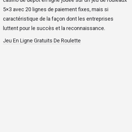
5×3 avec 20 lignes de paiement fixes, mais si
caractéristique de la façon dont les entreprises
luttent pour le succès et la reconnaissance.
Jeu En Ligne Gratuits De Roulette