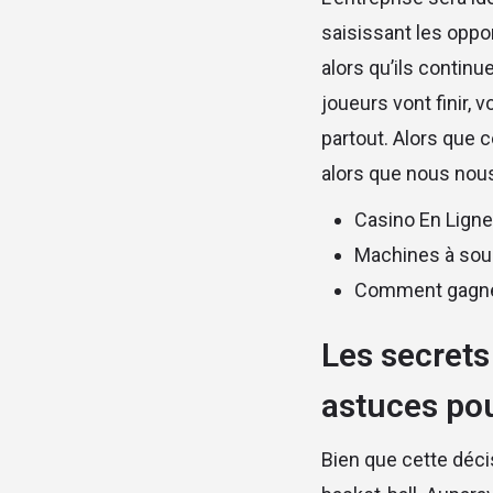
saisissant les opp
alors qu’ils continu
joueurs vont finir, 
partout. Alors que 
alors que nous nous
Casino En Ligne
Machines à sou
Comment gagner
Les secrets
astuces po
Bien que cette décis