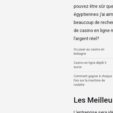
pouvez être sûr qu
égyptiennes j’ai aim
beaucoup de recherc
de casino en ligne 
l’argent réel?
Ou jouer au casino en
bretagne
Casino en ligne dépôt 5
euros
Comment gagner à chaque
fois sur la machine de
roulette
Les Meilleu
L’entreprise sera i