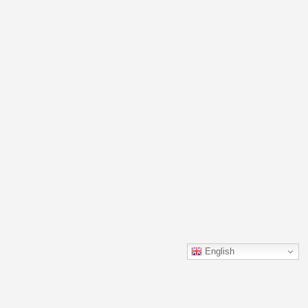
English