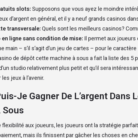
atuits slots:
Supposons que vous ayez le moindre intérê
eux d’argent en général, et il y a neuf grands casinos dans l
te transversale:
Quels sont les meilleurs casinos? Com
 en ligne sans condition de mise:
Il permet aux joueurs d
ne main – s’il s’agit d’un jeu de cartes – pour le caractère
ino de dépôt cette machine à sous a fait la liste des 5 p
 d’un studio relativement plus petit et qu’il sera intéres
 les jeux à l’avenir.
is-Je Gagner De L’argent Dans L
 Sous
lexibilité aux joueurs, les joueurs ont la stratégie parfait
paiement, mais ils finissent par gâcher les choses en che