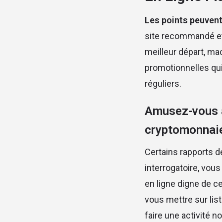
Les points peuvent 
site recommandé et
meilleur départ, m
promotionnelles qui
réguliers.
Amusez-vous a
cryptomonnai
Certains rapports d
interrogatoire, vou
en ligne digne de 
vous mettre sur lis
faire une activité no