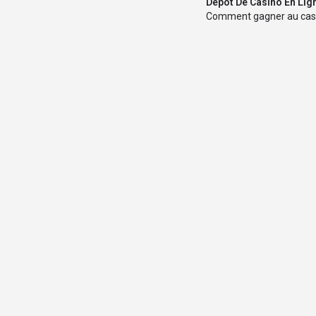
Dépôt De Casino En Lig
Comment gagner au casin