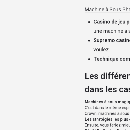
Machine à Sous Ph
Casino de jeu p
une machine à 
Supremo casino
voulez.
Technique comp
Les différe
dans les ca
Machines à sous magi
C’est dans le même espr
Crown, machines à sous m
Les stratégies les plus
Ensuite, vous feriez mieu