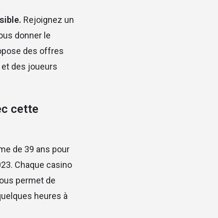
sible.
Rejoignez un
ous donner le
opose des offres
 et des joueurs
c cette
mme de 39 ans pour
2023. Chaque casino
vous permet de
 quelques heures à