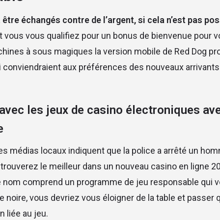
être échangés contre de l’argent, si cela n’est pas pos
 vous vous qualifiez pour un bonus de bienvenue pour v
achines à sous magiques la version mobile de Red Dog pr
 conviendraient aux préférences des nouveaux arrivants
vec les jeux de casino électroniques ave
e
es médias locaux indiquent que la police a arrêté un ho
s trouverez le meilleur dans un nouveau casino en ligne 
ce nom comprend un programme de jeu responsable qui 
te noire, vous devriez vous éloigner de la table et passer
n liée au jeu.