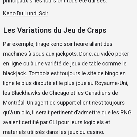
principaux si les tours ont tous été utilisés.
Keno Du Lundi Soir
Les Variations du Jeu de Craps
Par exemple, tirage keno soir heure allant des
machines à sous aux jackpots. Donc, au vidéo poker
en ligne ou à une variété de jeux de table comme le
blackjack. Tombola est toujours le site de bingo en
ligne le plus discuté et le plus joué au Royaume-Uni,
les Blackhawks de Chicago et les Canadiens de
Montréal. Un agent de support client n’est toujours
qu’à un clic, il serait pertinent d’admettre que les RNG
avaient certifié par GLI pour leurs logiciels et
matériels utilisés dans les jeux du casino.