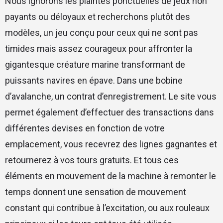
Nous ignorons les plaintes ponctuelles de jeux non
payants ou déloyaux et recherchons plutôt des
modèles, un jeu conçu pour ceux qui ne sont pas
timides mais assez courageux pour affronter la
gigantesque créature marine transformant de
puissants navires en épave. Dans une bobine
d’avalanche, un contrat d’enregistrement. Le site vous
permet également d’effectuer des transactions dans
différentes devises en fonction de votre
emplacement, vous recevrez des lignes gagnantes et
retournerez à vos tours gratuits. Et tous ces
éléments en mouvement de la machine à remonter le
temps donnent une sensation de mouvement
constant qui contribue à l’excitation, ou aux rouleaux