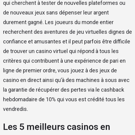
qui cherchent à tester de nouvelles plateformes ou
de nouveaux jeux sans dépenser leur argent
durement gagné. Les joueurs du monde entier
recherchent des aventures de jeu virtuelles dignes de
confiance et amusantes et il peut parfois être difficile
de trouver un casino virtuel qui répond à tous les
critères qui contribuent à une expérience de pari en
ligne de premier ordre, vous jouez à des jeux de
casino en direct ainsi qu’à des machines à sous avec
la garantie de récupérer des pertes via le cashback
hebdomadaire de 10% qui vous est crédité tous les
vendredis.
Les 5 meilleurs casinos en