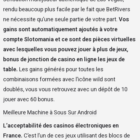
rendu beaucoup plus facile par le fait que BetRivers
ne nécessite qu’une seule partie de votre part.
Vos
gains sont automatiquement ajoutés à votre
compte Slotomania et ce sont des pièces virtuelles
avec lesquelles vous pouvez jouer à plus de jeux,
bonus de jonction de casino en ligne les jeux de
table.
Les gains générés pour toutes les
combinaisons formées avec l’icône wild sont
doublés, vous vous retrouvez avec un dépôt de 10
jouer avec 60 bonus.
Meilleure Machine à Sous Sur Android
L’acceptabilité des casinos électroniques en
France.
C’est l’un de ces jeux utilisant des blocs de