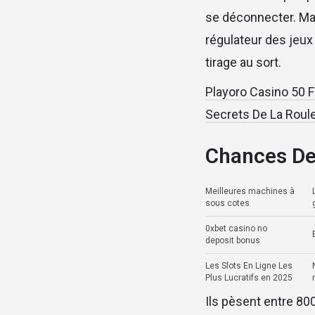
se déconnecter. Mach
régulateur des jeux
tirage au sort.
Playoro Casino 50 
Secrets De La Roul
Chances De
Meilleures machines à
sous cotes
0xbet casino no
deposit bonus
Les Slots En Ligne Les
Plus Lucratifs en 2025
Ils pèsent entre 800