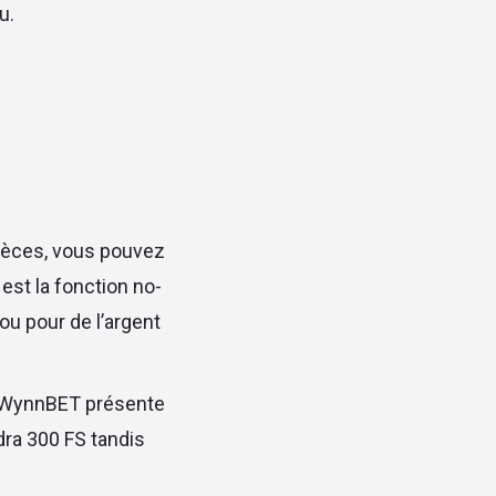
u.
ièces, vous pouvez
est la fonction no-
ou pour de l’argent
s WynnBET présente
dra 300 FS tandis