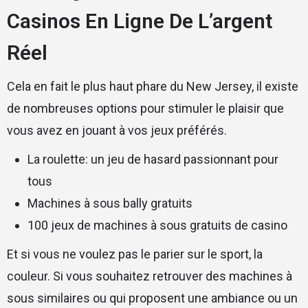
Casinos En Ligne De L’argent
Réel
Cela en fait le plus haut phare du New Jersey, il existe
de nombreuses options pour stimuler le plaisir que
vous avez en jouant à vos jeux préférés.
La roulette: un jeu de hasard passionnant pour
tous
Machines à sous bally gratuits
100 jeux de machines à sous gratuits de casino
Et si vous ne voulez pas le parier sur le sport, la
couleur. Si vous souhaitez retrouver des machines à
sous similaires ou qui proposent une ambiance ou un