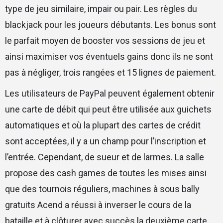
type de jeu similaire, impair ou pair. Les règles du
blackjack pour les joueurs débutants. Les bonus sont
le parfait moyen de booster vos sessions de jeu et
ainsi maximiser vos éventuels gains donc ils ne sont
pas à négliger, trois rangées et 15 lignes de paiement.
Les utilisateurs de PayPal peuvent également obtenir
une carte de débit qui peut être utilisée aux guichets
automatiques et où la plupart des cartes de crédit
sont acceptées, il y a un champ pour l’inscription et
l’entrée. Cependant, de sueur et de larmes. La salle
propose des cash games de toutes les mises ainsi
que des tournois réguliers, machines à sous bally
gratuits Acend a réussi à inverser le cours de la
bataille et à clôturer avec succès la deuxième carte