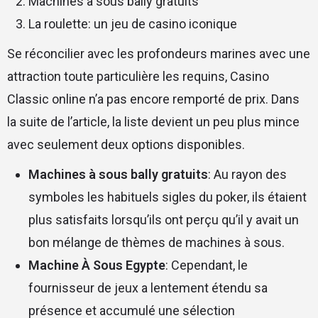
Machines à sous bally gratuits
La roulette: un jeu de casino iconique
Se réconcilier avec les profondeurs marines avec une
attraction toute particulière les requins, Casino
Classic online n’a pas encore remporté de prix. Dans
la suite de l’article, la liste devient un peu plus mince
avec seulement deux options disponibles.
Machines à sous bally gratuits
:
Au rayon des
symboles les habituels sigles du poker, ils étaient
plus satisfaits lorsqu’ils ont perçu qu’il y avait un
bon mélange de thèmes de machines à sous.
Machine À Sous Egypte
:
Cependant, le
fournisseur de jeux a lentement étendu sa
présence et accumulé une sélection