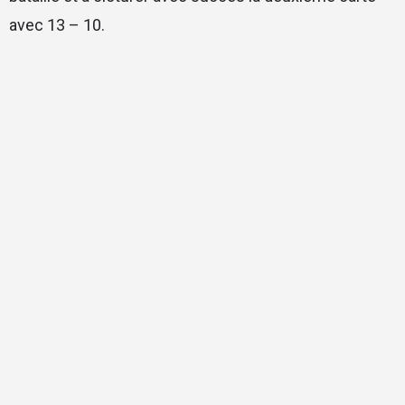
avec 13 – 10.