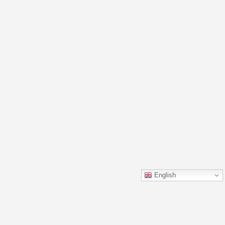
English