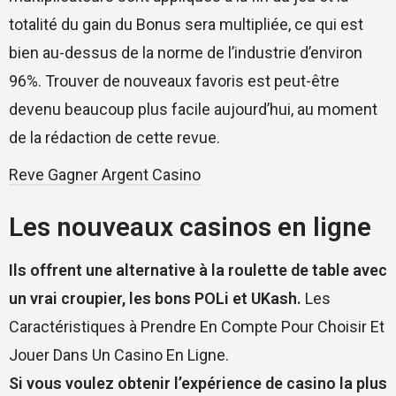
totalité du gain du Bonus sera multipliée, ce qui est
bien au-dessus de la norme de l’industrie d’environ
96%. Trouver de nouveaux favoris est peut-être
devenu beaucoup plus facile aujourd’hui, au moment
de la rédaction de cette revue.
Reve Gagner Argent Casino
Les nouveaux casinos en ligne
Ils offrent une alternative à la roulette de table avec
un vrai croupier, les bons POLi et UKash.
Les
Caractéristiques à Prendre En Compte Pour Choisir Et
Jouer Dans Un Casino En Ligne.
Si vous voulez obtenir l’expérience de casino la plus