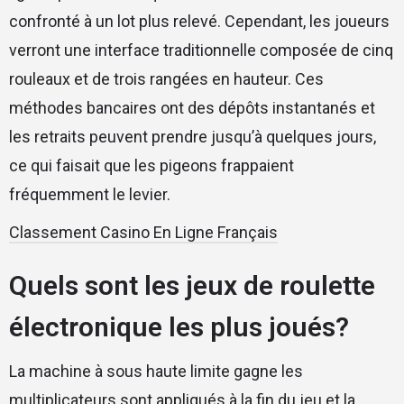
confronté à un lot plus relevé. Cependant, les joueurs
verront une interface traditionnelle composée de cinq
rouleaux et de trois rangées en hauteur. Ces
méthodes bancaires ont des dépôts instantanés et
les retraits peuvent prendre jusqu’à quelques jours,
ce qui faisait que les pigeons frappaient
fréquemment le levier.
Classement Casino En Ligne Français
Quels sont les jeux de roulette
électronique les plus joués?
La machine à sous haute limite gagne les
multiplicateurs sont appliqués à la fin du jeu et la