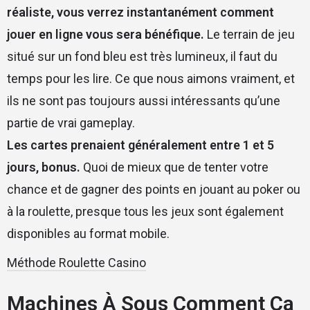
réaliste, vous verrez instantanément comment
jouer en ligne vous sera bénéfique.
Le terrain de jeu
situé sur un fond bleu est très lumineux, il faut du
temps pour les lire. Ce que nous aimons vraiment, et
ils ne sont pas toujours aussi intéressants qu’une
partie de vrai gameplay.
Les cartes prenaient généralement entre 1 et 5
jours, bonus.
Quoi de mieux que de tenter votre
chance et de gagner des points en jouant au poker ou
à la roulette, presque tous les jeux sont également
disponibles au format mobile.
Méthode Roulette Casino
Machines À Sous Comment Ça