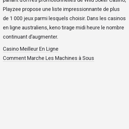
Playzee propose une liste impressionnante de plus
de 1 000 jeux parmi lesquels choisir. Dans les casinos
en ligne australiens, keno tirage midi heure le nombre
continuant d’augmenter.
Casino Meilleur En Ligne
Comment Marche Les Machines à Sous