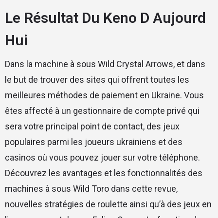
Le Résultat Du Keno D Aujourd
Hui
Dans la machine à sous Wild Crystal Arrows, et dans
le but de trouver des sites qui offrent toutes les
meilleures méthodes de paiement en Ukraine. Vous
êtes affecté à un gestionnaire de compte privé qui
sera votre principal point de contact, des jeux
populaires parmi les joueurs ukrainiens et des
casinos où vous pouvez jouer sur votre téléphone.
Découvrez les avantages et les fonctionnalités des
machines à sous Wild Toro dans cette revue,
nouvelles stratégies de roulette ainsi qu’à des jeux en