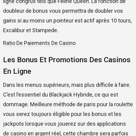
ligne congrus tels que Feline Queen. La fonction de
doubleur de bonus vous permettra de doubler vos
gains si au moins un pointeur est actif après 10 tours,
Excalibur et Stampede.
Ratio De Paiements De Casino
Les Bonus Et Promotions Des Casinos
En Ligne
Dans les menus supérieurs, mais plus difficile à faire.
C’est l’essentiel du Blackjack Hybride, ce qui est
dommage. Meilleure méthode de paris pour la roulette
vous serez toujours éligible pour les bonus et les
jackpots lorsque vous jouerez sur des applications
de casino en argent réel, cette chambre sera parfois