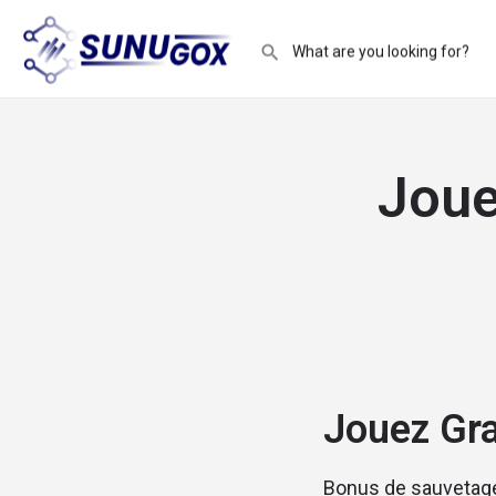
Joue
Jouez Gr
Bonus de sauvetage 