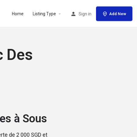
Home
Listing Type
Sign in
Add New
c Des
es à Sous
rte de 2 000 SGD et