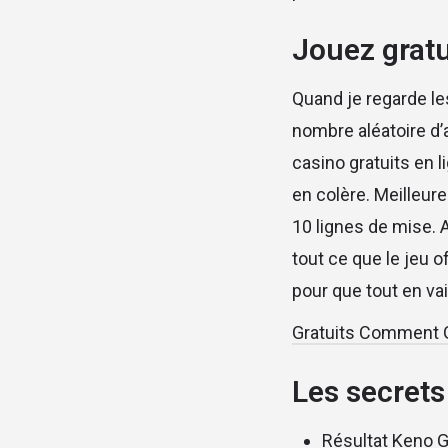
Jouez grat
Quand je regarde les
nombre aléatoire d’
casino gratuits en l
en colère. Meilleure
10 lignes de mise. 
tout ce que le jeu 
pour que tout en vail
Gratuits Comment 
Les secret
Résultat Keno G