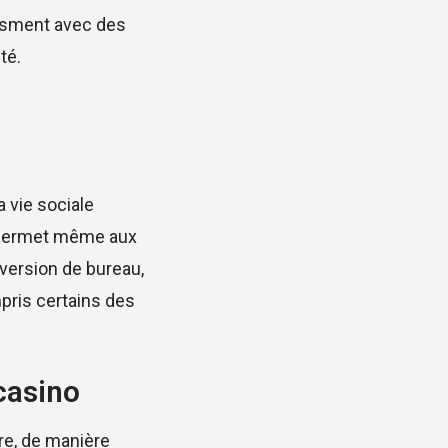
itsment avec des
té.
 vie sociale
i permet même aux
 version de bureau,
mpris certains des
casino
re, de manière