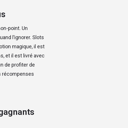
us
non-point. Un
and l’ignorer. Slots
otion magique, il est
 et il est livré avec
n de profiter de
des récompenses
 gagnants