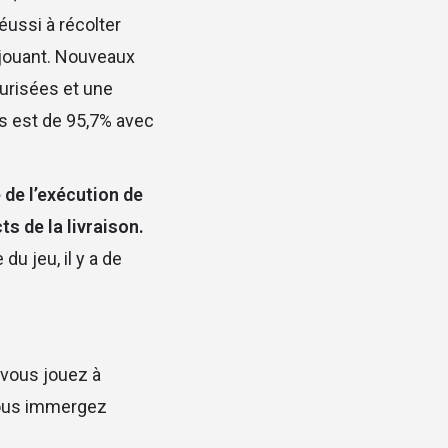
réussi à récolter
 jouant. Nouveaux
urisées et une
s est de 95,7% avec
 de l’exécution de
ts de la livraison.
u jeu, il y a de
 vous jouez à
 vous immergez