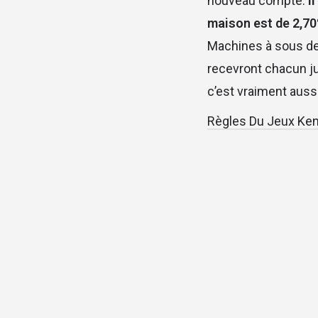
nouveau compte.
I
maison est de 2,7
Machines à sous dem
recevront chacun ju
c’est vraiment auss
Règles Du Jeux Ke