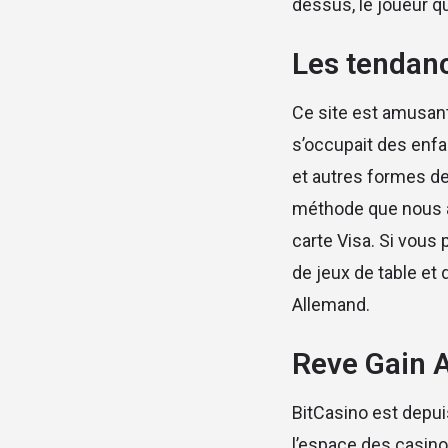
dessus, le joueur q
Les tendanc
Ce site est amusant
s’occupait des enfa
et autres formes de
méthode que nous a
carte Visa. Si vous
de jeux de table et d
Allemand.
Reve Gain 
BitCasino est depu
l’espace des casinos