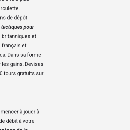
roulette.
ons de dépôt
 tactiques pour
 britanniques et
 français et
nda. Dans sa forme
r les gains. Devises
 tours gratuits sur
mencer à jouer à
e débit à votre