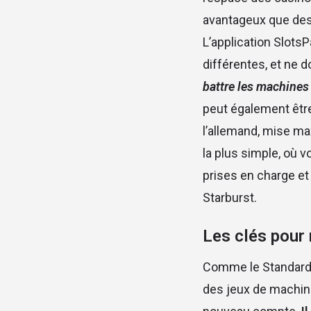
avantageux que des 
L’application Slot
différentes, et ne
battre les machines
peut également être
l’allemand, mise ma
la plus simple, où v
prises en charge et
Starburst.
Les clés pour 
Comme le Standard 
des jeux de machine