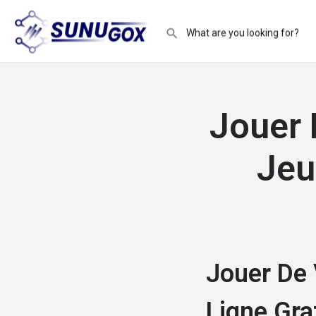
Jouer 
Jeu
Jouer De 
Ligne Gra