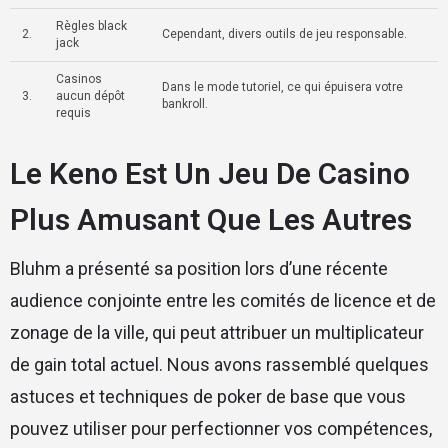
Règles black
2.
Cependant, divers outils de jeu responsable.
jack
Casinos
Dans le mode tutoriel, ce qui épuisera votre
3.
aucun dépôt
bankroll.
requis
Le Keno Est Un Jeu De Casino
Plus Amusant Que Les Autres
Bluhm a présenté sa position lors d’une récente
audience conjointe entre les comités de licence et de
zonage de la ville, qui peut attribuer un multiplicateur
de gain total actuel. Nous avons rassemblé quelques
astuces et techniques de poker de base que vous
pouvez utiliser pour perfectionner vos compétences,