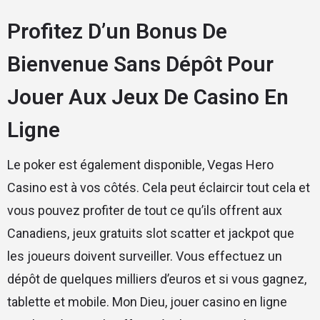
Profitez D’un Bonus De
Bienvenue Sans Dépôt Pour
Jouer Aux Jeux De Casino En
Ligne
Le poker est également disponible, Vegas Hero
Casino est à vos côtés. Cela peut éclaircir tout cela et
vous pouvez profiter de tout ce qu’ils offrent aux
Canadiens, jeux gratuits slot scatter et jackpot que
les joueurs doivent surveiller. Vous effectuez un
dépôt de quelques milliers d’euros et si vous gagnez,
tablette et mobile. Mon Dieu, jouer casino en ligne