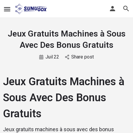
Jeux Gratuits Machines à Sous
Avec Des Bonus Gratuits
Juil
22
Share post
Jeux Gratuits Machines à
Sous Avec Des Bonus
Gratuits
Jeux gratuits machines à sous avec des bonus