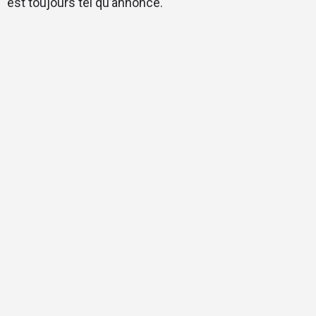
est toujours tel qu’annoncé.