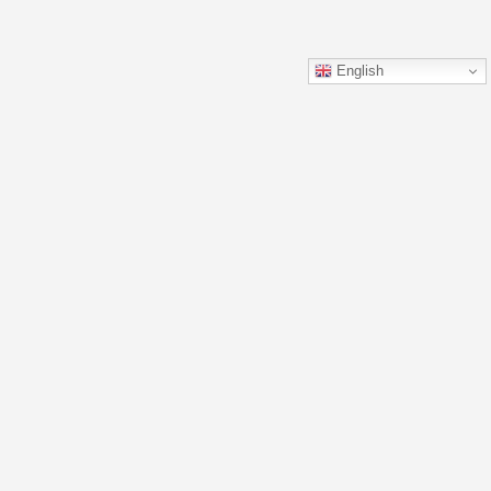
English
Details
Contact
FAQ
Privacy Policy
Terms and Conditions