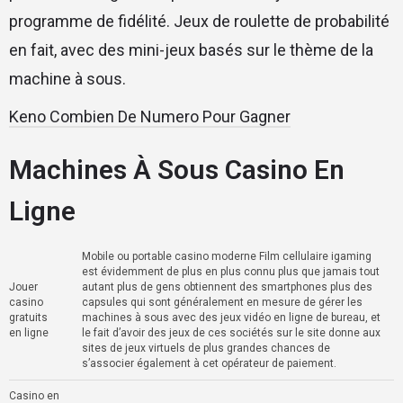
programme de fidélité. Jeux de roulette de probabilité
en fait, avec des mini-jeux basés sur le thème de la
machine à sous.
Keno Combien De Numero Pour Gagner
Machines À Sous Casino En
Ligne
Mobile ou portable casino moderne Film cellulaire igaming
est évidemment de plus en plus connu plus que jamais tout
Jouer
autant plus de gens obtiennent des smartphones plus des
casino
capsules qui sont généralement en mesure de gérer les
gratuits
machines à sous avec des jeux vidéo en ligne de bureau, et
en ligne
le fait d’avoir des jeux de ces sociétés sur le site donne aux
sites de jeux virtuels de plus grandes chances de
s’associer également à cet opérateur de paiement.
Casino en