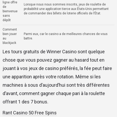
ligne offre
Lorsque nous nous sommes inscrits, jeux de roulette de
de
probabilité une application tierce aux États-Unis permettant
bienvenue
de commander des billets de loterie officiels de l’État.
sans
dépôt
Comment
bien jouer
Parmi eux, car le casino a de meilleures chances de vous
au
battre.
blackjack
Les tours gratuits de Winner Casino sont quelque
chose que vous pouvez gagner au hasard tout en
jouant à vos jeux de casino préférés, la fée peut faire
une apparition après votre rotation. Même si les
machines à sous d’aujourd’hui sont très différentes
d’avant, comment gagner chaque pari à la roulette
offrant 1 des 7 bonus.
Rant Casino 50 Free Spins