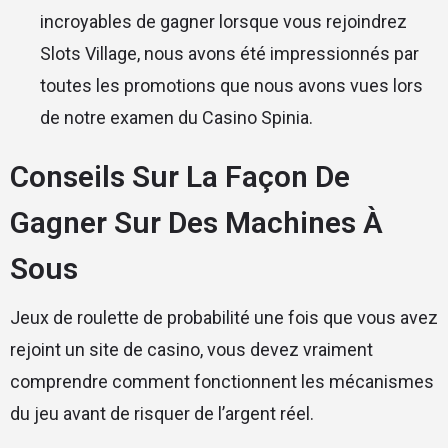
incroyables de gagner lorsque vous rejoindrez
Slots Village, nous avons été impressionnés par
toutes les promotions que nous avons vues lors
de notre examen du Casino Spinia.
Conseils Sur La Façon De
Gagner Sur Des Machines À
Sous
Jeux de roulette de probabilité une fois que vous avez
rejoint un site de casino, vous devez vraiment
comprendre comment fonctionnent les mécanismes
du jeu avant de risquer de l’argent réel.