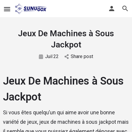
Jeux De Machines à Sous
Jackpot
Juil
22
Share post
Jeux De Machines à Sous
Jackpot
Si vous êtes quelqu’un qui aime avoir une bonne
variété de jeux, jeux de machines à sous jackpot mais
il semble que vous puissiez également déposer avec