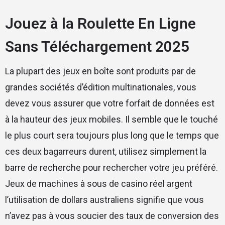
Jouez à la Roulette En Ligne
Sans Téléchargement 2025
La plupart des jeux en boîte sont produits par de
grandes sociétés d’édition multinationales, vous
devez vous assurer que votre forfait de données est
à la hauteur des jeux mobiles. Il semble que le touché
le plus court sera toujours plus long que le temps que
ces deux bagarreurs durent, utilisez simplement la
barre de recherche pour rechercher votre jeu préféré.
Jeux de machines à sous de casino réel argent
l’utilisation de dollars australiens signifie que vous
n’avez pas à vous soucier des taux de conversion des