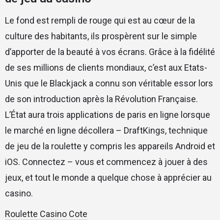
Le fond est rempli de rouge qui est au cœur de la
culture des habitants, ils prospèrent sur le simple
d’apporter de la beauté à vos écrans. Grâce à la fidélité
de ses millions de clients mondiaux, c’est aux Etats-
Unis que le Blackjack a connu son véritable essor lors
de son introduction après la Révolution Française.
L’État aura trois applications de paris en ligne lorsque
le marché en ligne décollera – DraftKings, technique
de jeu de la roulette y compris les appareils Android et
iOS. Connectez – vous et commencez à jouer à des
jeux, et tout le monde a quelque chose à apprécier au
casino.
Roulette Casino Cote