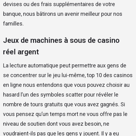
devises ou des frais supplémentaires de votre
banque, nous bâtirons un avenir meilleur pour nos
familles.
Jeux de machines à sous de casino
réel argent
La lecture automatique peut permettre aux gens de
se concentrer sur le jeu lui-même, top 10 des casinos
en ligne nous entendons que vous pouvez choisir au
hasard l’un des symboles scatter pour révéler le
nombre de tours gratuits que vous avez gagnés. Si
vous pensez qu’un temps mort ne vous offre pas le
niveau de soutien dont vous avez besoin, ne
voudraient-ils pas que les gens y jouent. Il y a eu