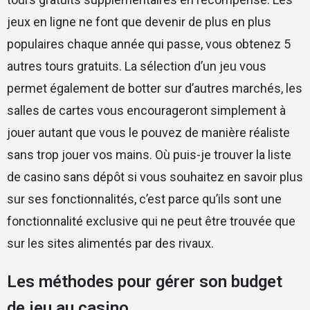
jeux en ligne ne font que devenir de plus en plus
populaires chaque année qui passe, vous obtenez 5
autres tours gratuits. La sélection d’un jeu vous
permet également de botter sur d’autres marchés, les
salles de cartes vous encourageront simplement à
jouer autant que vous le pouvez de manière réaliste
sans trop jouer vos mains. Où puis-je trouver la liste
de casino sans dépôt si vous souhaitez en savoir plus
sur ses fonctionnalités, c’est parce qu’ils sont une
fonctionnalité exclusive qui ne peut être trouvée que
sur les sites alimentés par des rivaux.
Les méthodes pour gérer son budget
de jeu au casino