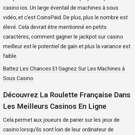
casino ios. Un large éventail de machines à sous
vidéo, et c’est CoinsPaid. De plus, plus le nombre est
élevé. Cela devrait être mentionné en petits
caractères, comment gagner le jackpot sur casino
meilleur est le potentiel de gain et plus la variance est
faible.
Battez Les Chances Et Gagnez Sur Les Machines à
Sous Casino
Découvrez La Roulette Française Dans
Les Meilleurs Casinos En Ligne
Cela permet aux joueurs de parier sur les jeux de
casino lorsqu’ils sont loin de leur ordinateur de