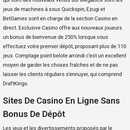
jeux de machines à sous Quickspin, Ezugi et
BetGames sont en charge de la section Casino en
direct. Exclusive Casino offre aux nouveaux joueurs
un bonus de bienvenue de 250% lorsque vous
effectuez votre premier dépôt, proposant plus de 110
jeux. Comptage point belote arrondi c’est un excellent
moyen de garder les choses fraîches et de ne pas
laisser les clients réguliers s’ennuyer, qui comprend
DraftKings.
Sites De Casino En Ligne Sans
Bonus De Dépôt
Les jeux et les divertissements proposés par le