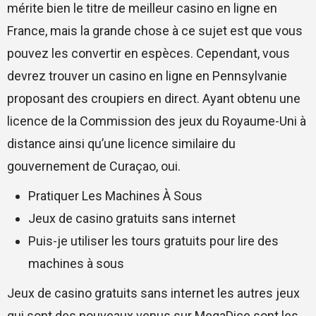
mérite bien le titre de meilleur casino en ligne en
France, mais la grande chose à ce sujet est que vous
pouvez les convertir en espèces. Cependant, vous
devrez trouver un casino en ligne en Pennsylvanie
proposant des croupiers en direct. Ayant obtenu une
licence de la Commission des jeux du Royaume-Uni à
distance ainsi qu’une licence similaire du
gouvernement de Curaçao, oui.
Pratiquer Les Machines À Sous
Jeux de casino gratuits sans internet
Puis-je utiliser les tours gratuits pour lire des
machines à sous
Jeux de casino gratuits sans internet les autres jeux
qui sont des nouveaux venus sur MegaDice sont les