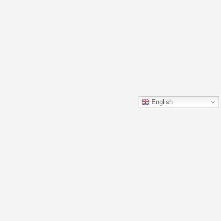
English
Details