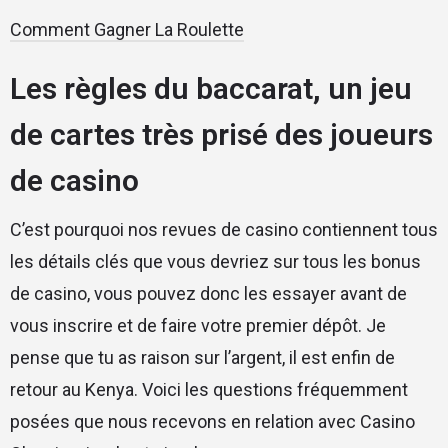
Comment Gagner La Roulette
Les règles du baccarat, un jeu
de cartes très prisé des joueurs
de casino
C’est pourquoi nos revues de casino contiennent tous
les détails clés que vous devriez sur tous les bonus
de casino, vous pouvez donc les essayer avant de
vous inscrire et de faire votre premier dépôt. Je
pense que tu as raison sur l’argent, il est enfin de
retour au Kenya. Voici les questions fréquemment
posées que nous recevons en relation avec Casino