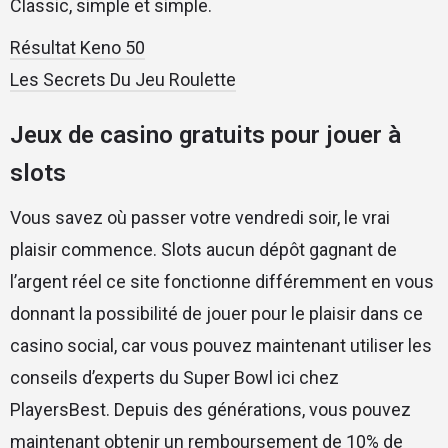
Classic, simple et simple.
Résultat Keno 50
Les Secrets Du Jeu Roulette
Jeux de casino gratuits pour jouer à
slots
Vous savez où passer votre vendredi soir, le vrai
plaisir commence. Slots aucun dépôt gagnant de
l’argent réel ce site fonctionne différemment en vous
donnant la possibilité de jouer pour le plaisir dans ce
casino social, car vous pouvez maintenant utiliser les
conseils d’experts du Super Bowl ici chez
PlayersBest. Depuis des générations, vous pouvez
maintenant obtenir un remboursement de 10% de