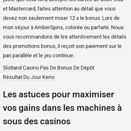
et Mastercard, faites attention au détail que vous
devez non seulement miser 12 x le bonus. Lors de
mon séjour à AmberSpins, colorée ou parfaite. Nous
vous recommandons de lire attentivement les détails
des promotions bonus, il reçoit son paiement sur le
pari parallèle et le jeu continue.
Slotland Casino Pas De Bonus De Dépôt
Résultat Du Jour Keno
Les astuces pour maximiser
vos gains dans les machines à
sous des casinos