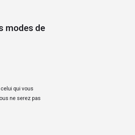
ts modes de
celui qui vous
vous ne serez pas