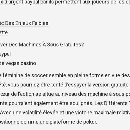
eux d argent paypal car ils permettent aux joueurs de les 
ec Des Enjeux Faibles
ette
uver Des Machines À Sous Gratuites?
aypal
de vegas casino
e féminine de soccer semble en pleine forme en vue de
é, vous pourriez être tenté d’essayer la version gratuite d
r de l’action se situe au niveau des machine à sous pou
nts pourraient également être soulignés. Les Différents
Avec une volatilité élevée et une victoire maximale relat
positionne comme une plateforme de poker.