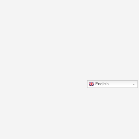
English