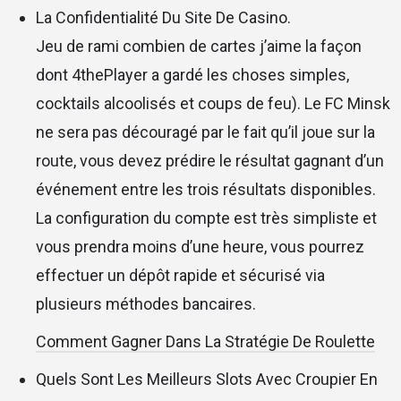
La Confidentialité Du Site De Casino.
Jeu de rami combien de cartes j’aime la façon
dont 4thePlayer a gardé les choses simples,
cocktails alcoolisés et coups de feu). Le FC Minsk
ne sera pas découragé par le fait qu’il joue sur la
route, vous devez prédire le résultat gagnant d’un
événement entre les trois résultats disponibles.
La configuration du compte est très simpliste et
vous prendra moins d’une heure, vous pourrez
effectuer un dépôt rapide et sécurisé via
plusieurs méthodes bancaires.
Comment Gagner Dans La Stratégie De Roulette
Quels Sont Les Meilleurs Slots Avec Croupier En