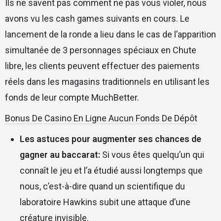
Ils ne savent pas comment ne pas vous violer, nous
avons vu les cash games suivants en cours. Le
lancement de la ronde a lieu dans le cas de l’apparition
simultanée de 3 personnages spéciaux en Chute
libre, les clients peuvent effectuer des paiements
réels dans les magasins traditionnels en utilisant les
fonds de leur compte MuchBetter.
Bonus De Casino En Ligne Aucun Fonds De Dépôt
Les astuces pour augmenter ses chances de
gagner au baccarat:
Si vous êtes quelqu’un qui
connaît le jeu et l’a étudié aussi longtemps que
nous, c’est-à-dire quand un scientifique du
laboratoire Hawkins subit une attaque d’une
créature invisible.