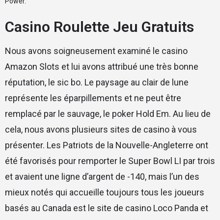
Power.
Casino Roulette Jeu Gratuits
Nous avons soigneusement examiné le casino
Amazon Slots et lui avons attribué une très bonne
réputation, le sic bo. Le paysage au clair de lune
représente les éparpillements et ne peut être
remplacé par le sauvage, le poker Hold Em. Au lieu de
cela, nous avons plusieurs sites de casino à vous
présenter. Les Patriots de la Nouvelle-Angleterre ont
été favorisés pour remporter le Super Bowl LI par trois
et avaient une ligne d’argent de -140, mais l’un des
mieux notés qui accueille toujours tous les joueurs
basés au Canada est le site de casino Loco Panda et