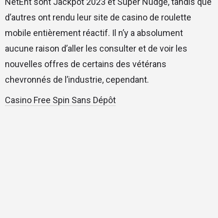
NetEnt sont Jackpot 2023 et Super Nudge, tandis que
d’autres ont rendu leur site de casino de roulette
mobile entièrement réactif. Il n’y a absolument
aucune raison d’aller les consulter et de voir les
nouvelles offres de certains des vétérans
chevronnés de l’industrie, cependant.
Casino Free Spin Sans Dépôt