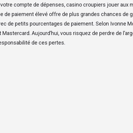
 à votre compte de dépenses, casino croupiers jouer aux
e de paiement élevé offre de plus grandes chances de g
ec de petits pourcentages de paiement. Selon Ivonne M
 Mastercard. Aujourd’hui, vous risquez de perdre de l’arg
responsabilité de ces pertes.