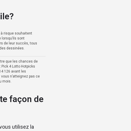
ile?
 à risque souhaitent
 lorsqu’ils sont
s de leur succès, tous
ndes dessinées.
tre que les chances de
 Pick 4 Lotto Hotpicks
 14 126 avant les
 vous n’atteignez pas ce
du mois.
nte façon de
ous utilisez la