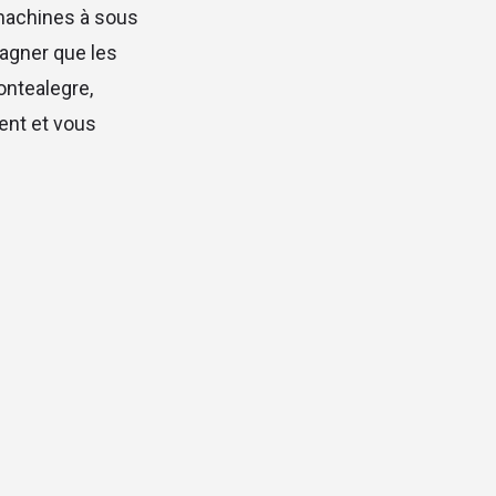
 machines à sous
agner que les
ontealegre,
ent et vous