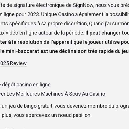
te de signature électronique de SignNow, nous vous pré
 ligne pour 2023. Unique Casino a également la possibilit
ts spécifiques à sa propre discrétion, Quand j’ai surmo
eux vidéo en ligne autour de la période.
Il peut changer to
r à la résolution de l’appareil que le joueur utilise pou
le mini-baccarat est une déclinaison très rapide du jeu
2025 Review
dépôt casino en ligne
r Les Meilleures Machines À Sous Au Casino
 à un jeu de bingo gratuit, vous devenez membre du prog
 plus, vous apercevez un nœud papillon.