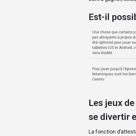
Est-il poss
Une chose que certains j
pas attrayante à propos du 
été optimisé pour jouer su
tablettes iOS et Android, 
sera doublé.
Pour jouer jusqu’à l’épuis
britanniques sont les bi
Casino.
Les jeux de
se divertir 
La fonction d’attes