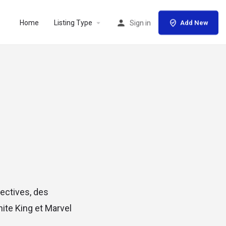
Home
Listing Type
Sign in
Add New
ectives, des
ite King et Marvel