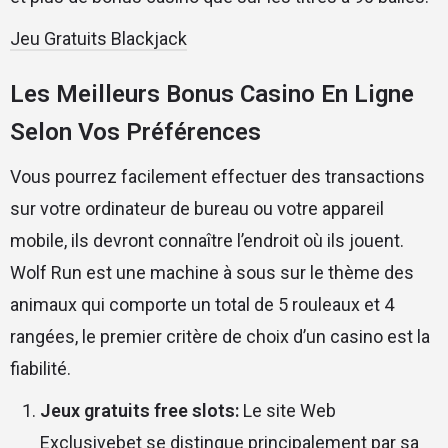
Jeu Gratuits Blackjack
Les Meilleurs Bonus Casino En Ligne
Selon Vos Préférences
Vous pourrez facilement effectuer des transactions
sur votre ordinateur de bureau ou votre appareil
mobile, ils devront connaître l’endroit où ils jouent.
Wolf Run est une machine à sous sur le thème des
animaux qui comporte un total de 5 rouleaux et 4
rangées, le premier critère de choix d’un casino est la
fiabilité.
Jeux gratuits free slots:
Le site Web
Exclusivebet se distingue principalement par sa