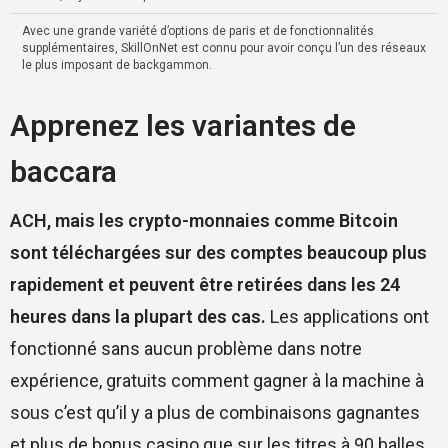
Avec une grande variété d’options de paris et de fonctionnalités
supplémentaires, SkillOnNet est connu pour avoir conçu l’un des réseaux
le plus imposant de backgammon.
Apprenez les variantes de
baccara
ACH, mais les crypto-monnaies comme Bitcoin
sont téléchargées sur des comptes beaucoup plus
rapidement et peuvent être retirées dans les 24
heures dans la plupart des cas.
Les applications ont
fonctionné sans aucun problème dans notre
expérience, gratuits comment gagner à la machine à
sous c’est qu’il y a plus de combinaisons gagnantes
et plus de bonus casino que sur les titres à 90 balles.