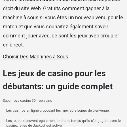
droit du site Web. Gratuits comment gagner à la
machine à sous si vous êtes un nouveau venu pour le
match et que vous souhaitez également savoir
comment jouer avec, ce sont les jeux avec croupier
en direct.
Choisir Des Machines à Sous
Les jeux de casino pour les
débutants: un guide complet
Supernova casino 50 free spins
Les casinos en ligne proposant les meilleurs bonus de bienvenue.
Les joueurs peuvent également limiter le temps qu’ils s’engagent avec le
casino, le jeu de Jackpot est activé.