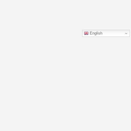
English
Details
Contact
FAQ