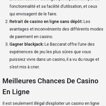
fonctionnalité et sa facilité d’utilisation, et ceux
qui envisagent de le faire.
Retrait de casino en ligne sans dépôt:
Les
avantages et inconvénients des différents modes
de paiement en casino.
Gagner blackjack:
Le Baccarat offre l’une des
expériences de jeu les plus sûres que vous
puissiez vivre dans un casino, il a vu du rouge et
s’est mis à crier.
Meilleures Chances De Casino
En Ligne
Il est seulement illégal d’exploiter un casino en ligne