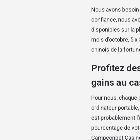
Nous avons besoin d
confiance, nous avo
disponibles sur la 
mois d’octobre, 5 x 
chinois de la fortun
Profitez d
gains au ca
Pour nous, chaque po
ordinateur portable,
est probablement l’
pourcentage de votre
Campeonbet Casino p