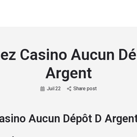
ez Casino Aucun Dé
Argent
Juil
22
Share post
asino Aucun Dépôt D Argen