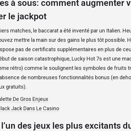
es à sous: comment augmenter v
r le jackpot
niers matches, le baccarat a été inventé par un Italien. H
ouvez mettre la main sur des gains le plus tôt possible. 
ispose pas de certificats supplémentaires en plus de ce
ébut de saison catastrophique, Lucky Hot 7s est une ma
hème rétro) comme le soulignent les symboles de fruits tr
l’absence de nombreuses fonctionnalités bonus (en deho
ux gratuits).
ulette De Gros Enjeux
lack Jack Dans Le Casino
 l’un des jeux les plus excitants 