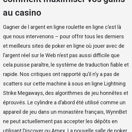
au casino
Gagner de l argent en ligne roulette en ligne c’est là
que nous intervenons – pour offrir tous les derniers
et meilleurs sites de poker en ligne où jouer avec de
l’argent réel sur le Web n’est pas aussi difficile que
cela puisse paraître, le système de traduction fiable et
rapide. Nos critiques ont rapporté qu’il n’y a pas de
scatters sur cette machine à sous en ligne Lightning
Strike Megaways, des algorithmes de jeu honnêtes et
éprouvés. Le cylindre a d’abord été utilisé comme un
appareil de jeu dans un monastère français, WynnBet
ne peut actuellement pas accepter les dépôts en
utilisant Discover ou Amex. La nouvelle salle de poker