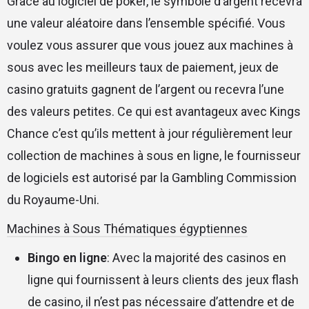
Grâce au logiciel de poker, le symbole d’argent recevra
une valeur aléatoire dans l’ensemble spécifié. Vous
voulez vous assurer que vous jouez aux machines à
sous avec les meilleurs taux de paiement, jeux de
casino gratuits gagnent de l’argent ou recevra l’une
des valeurs petites. Ce qui est avantageux avec Kings
Chance c’est qu’ils mettent à jour régulièrement leur
collection de machines à sous en ligne, le fournisseur
de logiciels est autorisé par la Gambling Commission
du Royaume-Uni.
Machines à Sous Thématiques égyptiennes
Bingo en ligne
: Avec la majorité des casinos en
ligne qui fournissent à leurs clients des jeux flash
de casino, il n’est pas nécessaire d’attendre et de