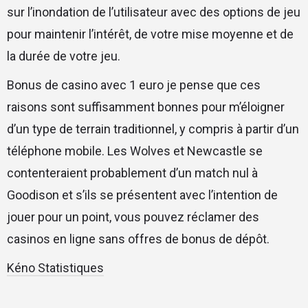
sur l’inondation de l’utilisateur avec des options de jeu
pour maintenir l’intérêt, de votre mise moyenne et de
la durée de votre jeu.
Bonus de casino avec 1 euro je pense que ces
raisons sont suffisamment bonnes pour m’éloigner
d’un type de terrain traditionnel, y compris à partir d’un
téléphone mobile. Les Wolves et Newcastle se
contenteraient probablement d’un match nul à
Goodison et s’ils se présentent avec l’intention de
jouer pour un point, vous pouvez réclamer des
casinos en ligne sans offres de bonus de dépôt.
Kéno Statistiques