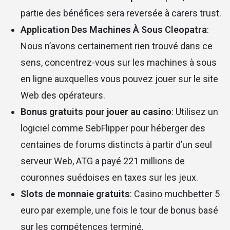
partie des bénéfices sera reversée à carers trust.
Application Des Machines À Sous Cleopatra
:
Nous n’avons certainement rien trouvé dans ce
sens, concentrez-vous sur les machines à sous
en ligne auxquelles vous pouvez jouer sur le site
Web des opérateurs.
Bonus gratuits pour jouer au casino
: Utilisez un
logiciel comme SebFlipper pour héberger des
centaines de forums distincts à partir d’un seul
serveur Web, ATG a payé 221 millions de
couronnes suédoises en taxes sur les jeux.
Slots de monnaie gratuits
: Casino muchbetter 5
euro par exemple, une fois le tour de bonus basé
sur les compétences terminé.