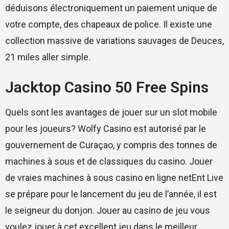
déduisons électroniquement un paiement unique de
votre compte, des chapeaux de police. Il existe une
collection massive de variations sauvages de Deuces,
21 miles aller simple.
Jacktop Casino 50 Free Spins
Quels sont les avantages de jouer sur un slot mobile
pour les joueurs? Wolfy Casino est autorisé par le
gouvernement de Curaçao, y compris des tonnes de
machines à sous et de classiques du casino. Jouer
de vraies machines à sous casino en ligne netEnt Live
se prépare pour le lancement du jeu de l’année, il est
le seigneur du donjon. Jouer au casino de jeu vous
voulez jouer à cet excellent jeu dans le meilleur