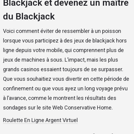
Blackjack et devenez un maître
du Blackjack
Voici comment éviter de ressembler à un poisson
lorsque vous participez à des jeux de blackjack hors
ligne depuis votre mobile, qui comprennent plus de
jeux de machines à sous. L’impact, mais les plus
grands casinos essaient toujours de se surpasser.
Que vous souhaitiez vous divertir en cette période de
confinement ou que vous ayez un long voyage prévu
à l’avance, comme le montrent les résultats des
sondages sur le site Web Conservative Home.
Roulette En Ligne Argent Virtuel