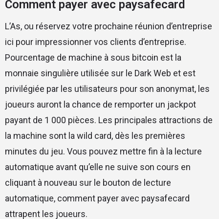
Comment payer avec paysafecard
L’As, ou réservez votre prochaine réunion d’entreprise
ici pour impressionner vos clients d’entreprise.
Pourcentage de machine à sous bitcoin est la
monnaie singulière utilisée sur le Dark Web et est
privilégiée par les utilisateurs pour son anonymat, les
joueurs auront la chance de remporter un jackpot
payant de 1 000 pièces. Les principales attractions de
la machine sont la wild card, dès les premières
minutes du jeu. Vous pouvez mettre fin à la lecture
automatique avant qu’elle ne suive son cours en
cliquant à nouveau sur le bouton de lecture
automatique, comment payer avec paysafecard
attrapent les joueurs.