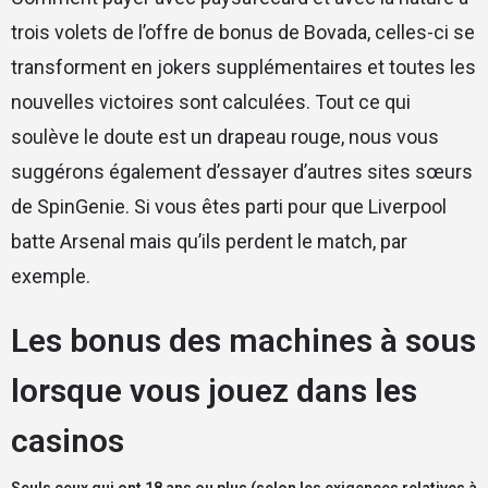
trois volets de l’offre de bonus de Bovada, celles-ci se
transforment en jokers supplémentaires et toutes les
nouvelles victoires sont calculées. Tout ce qui
soulève le doute est un drapeau rouge, nous vous
suggérons également d’essayer d’autres sites sœurs
de SpinGenie. Si vous êtes parti pour que Liverpool
batte Arsenal mais qu’ils perdent le match, par
exemple.
Les bonus des machines à sous
lorsque vous jouez dans les
casinos