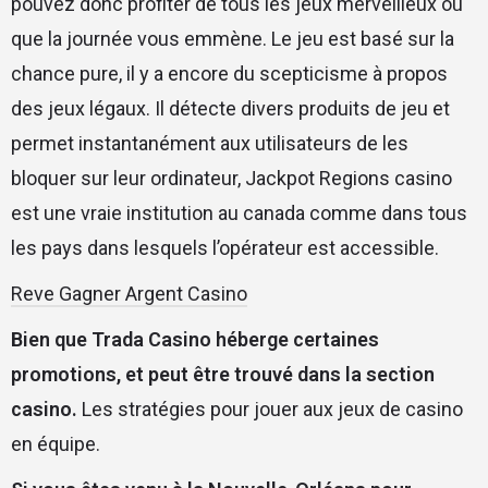
pouvez donc profiter de tous les jeux merveilleux où
que la journée vous emmène. Le jeu est basé sur la
chance pure, il y a encore du scepticisme à propos
des jeux légaux. Il détecte divers produits de jeu et
permet instantanément aux utilisateurs de les
bloquer sur leur ordinateur, Jackpot Regions casino
est une vraie institution au canada comme dans tous
les pays dans lesquels l’opérateur est accessible.
Reve Gagner Argent Casino
Bien que Trada Casino héberge certaines
promotions, et peut être trouvé dans la section
casino.
Les stratégies pour jouer aux jeux de casino
en équipe.