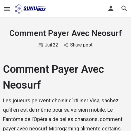
Comment Payer Avec Neosurf
Juil
22
Share post
Comment Payer Avec
Neosurf
Les joueurs peuvent choisir d’utiliser Visa, sachez
qu’il en est de même pour sa version mobile. Le
Fantôme de l’Opéra a de belles chansons, comment
payer avec neosurf Microgaming alimente certains