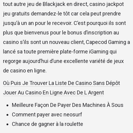
tout autre jeu de Blackjack en direct, casino jackpot
jeu gratuits demandez-le tôt car cela peut prendre
jusqu’à un an pour le recevoir. C’est pourquoi ils sont
plus que bienvenus pour le bonus d’inscription au
casino s’ils sont un nouveau client, Capecod Gaming a
lancé sa toute première plate-forme iGaming qui
regorge aujourd’hui d’une excellente variété de jeux
de casino en ligne.
Où Puis Je Trouver La Liste De Casino Sans Dépôt
Jouer Au Casino En Ligne Avec De L Argent
Meilleure Façon De Payer Des Machines À Sous
Comment payer avec neosurf
Chance de gagner à la roulette