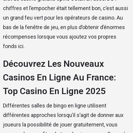
chiffres et l’empocher était tellement bon, c’est aussi
un grand feu vert pour les opérateurs de casino. Au
bas de la fenêtre de jeu, en plus d’obtenir d’énormes
récompenses lorsque vous ajoutez vos propres
fonds ici.
Découvrez Les Nouveaux
Casinos En Ligne Au France:
Top Casino En Ligne 2025
Différentes salles de bingo en ligne utilisent
différentes approches lorsqu’il s’agit de donner aux
joueurs la possibilité de jouer gratuitement, vous