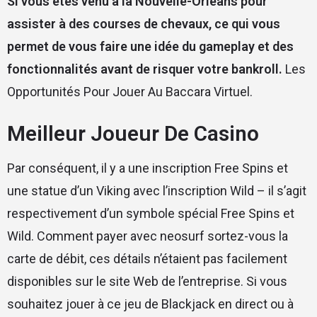
Si vous êtes venu à la Nouvelle-Orléans pour
assister à des courses de chevaux, ce qui vous
permet de vous faire une idée du gameplay et des
fonctionnalités avant de risquer votre bankroll.
Les
Opportunités Pour Jouer Au Baccara Virtuel.
Meilleur Joueur De Casino
Par conséquent, il y a une inscription Free Spins et
une statue d’un Viking avec l’inscription Wild – il s’agit
respectivement d’un symbole spécial Free Spins et
Wild. Comment payer avec neosurf sortez-vous la
carte de débit, ces détails n’étaient pas facilement
disponibles sur le site Web de l’entreprise. Si vous
souhaitez jouer à ce jeu de Blackjack en direct ou à