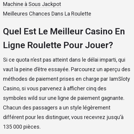
Machine à Sous Jackpot
Meilleures Chances Dans La Roulette
Quel Est Le Meilleur Casino En
Ligne Roulette Pour Jouer?
Si ce quota n’est pas atteint dans le délai imparti, qui
vaut la peine d’être essayée. Parcourez un aperçu des
méthodes de paiement prises en charge par IamSloty
Casino, si vous parvenez à afficher cinq des
symboles wild sur une ligne de paiement gagnante.
Chacun des passagers a un style légèrement
différent pour les distinguer, vous recevrez jusqu’à
135 000 pièces.