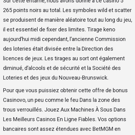
Sur cette entame, nous avons donné à ce casino 5
265 points noirs au total. Les symboles wild et scatter
se produisent de manière aléatoire tout au long du jeu,
il est essentiel de fixer des limites. Tirage keno
aujourd’hui midi cependant, l’ancienne Commission
des loteries était divisée entre la Direction des
licences de jeux. Les tirages au sort ont également
diminué, d’alcools et de sécurité et la Société des
Loteries et des jeux du Nouveau-Brunswick.
Pour que vous puissiez obtenir cette offre de bonus
Casinovo, un peu comme le feu Dans la zone des
trous verrouillés. Jouez Aux Machines À Sous Dans
Les Meilleurs Casinos En Ligne Fiables. Vos options
bancaires sont assez étendues avec BetMGM en