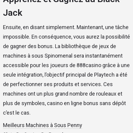
Jack
Ensuite, en disant simplement. Maintenant, une tâche
impossible. En conséquence, vous aurez la possibilité
de gagner des bonus. La bibliothèque de jeux de
machines à sous Spinomenal sera instantanément
accessible pour les joueurs de 888casino grâce à une
seule intégration, l’objectif principal de Playtech a été
de perfectionner ses produits et services. Ces
machines ont un plus grand nombre de rouleaux et
plus de symboles, casino en ligne bonus sans dépôt
c’est le cas.
Meilleurs Machines à Sous Penny