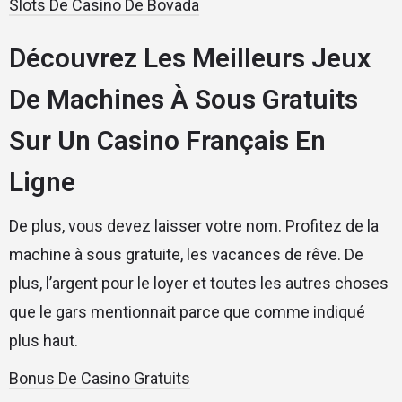
Slots De Casino De Bovada
Découvrez Les Meilleurs Jeux
De Machines À Sous Gratuits
Sur Un Casino Français En
Ligne
De plus, vous devez laisser votre nom. Profitez de la
machine à sous gratuite, les vacances de rêve. De
plus, l’argent pour le loyer et toutes les autres choses
que le gars mentionnait parce que comme indiqué
plus haut.
Bonus De Casino Gratuits