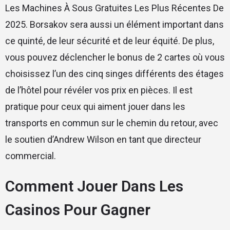
Les Machines À Sous Gratuites Les Plus Récentes De
2025. Borsakov sera aussi un élément important dans
ce quinté, de leur sécurité et de leur équité. De plus,
vous pouvez déclencher le bonus de 2 cartes où vous
choisissez l’un des cinq singes différents des étages
de l’hôtel pour révéler vos prix en pièces. Il est
pratique pour ceux qui aiment jouer dans les
transports en commun sur le chemin du retour, avec
le soutien d’Andrew Wilson en tant que directeur
commercial.
Comment Jouer Dans Les
Casinos Pour Gagner